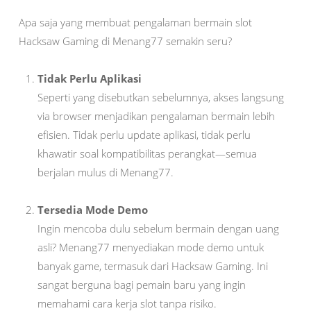
Apa saja yang membuat pengalaman bermain slot
Hacksaw Gaming di Menang77 semakin seru?
Tidak Perlu Aplikasi
Seperti yang disebutkan sebelumnya, akses langsung
via browser menjadikan pengalaman bermain lebih
efisien. Tidak perlu update aplikasi, tidak perlu
khawatir soal kompatibilitas perangkat—semua
berjalan mulus di Menang77.
Tersedia Mode Demo
Ingin mencoba dulu sebelum bermain dengan uang
asli? Menang77 menyediakan mode demo untuk
banyak game, termasuk dari Hacksaw Gaming. Ini
sangat berguna bagi pemain baru yang ingin
memahami cara kerja slot tanpa risiko.