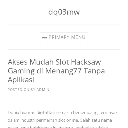
dq03mw
Skip
to
content
PRIMARY MENU
Akses Mudah Slot Hacksaw
Gaming di Menang77 Tanpa
Aplikasi
POSTED ON
BY
ADMIN
Dunia hiburan digital kini semakin berkembang, termasuk
dalam industri permainan slot online. Salah satu nama
besar yang belakangan ini mencuri perhatian adalah