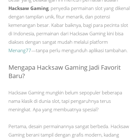
Hacksaw Gaming
, penyedia permainan slot yang dikenal
dengan tampilan unik, fitur menarik, dan potensi
kemenangan besar. Kabar baiknya, bagi para pecinta slot
di Indonesia, permainan dari Hacksaw Gaming kini bisa
diakses dengan sangat mudah melalui platform
Menang77
—tanpa perlu mengunduh aplikasi tambahan.
Mengapa Hacksaw Gaming Jadi Favorit
Baru?
Hacksaw Gaming mungkin belum sepopuler beberapa
nama klasik di dunia slot, tapi pengaruhnya terus
meningkat. Apa yang membuatnya spesial?
Pertama, desain permainannya sangat berbeda. Hacksaw
Gaming berani tampil dengan grafis modern, kadang