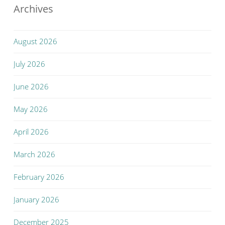
Archives
August 2026
July 2026
June 2026
May 2026
April 2026
March 2026
February 2026
January 2026
December 2025