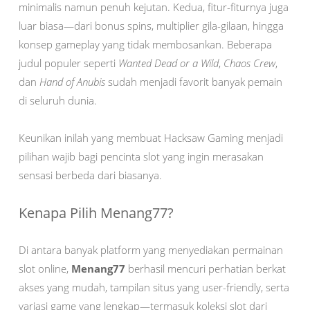
minimalis namun penuh kejutan. Kedua, fitur-fiturnya juga
luar biasa—dari bonus spins, multiplier gila-gilaan, hingga
konsep gameplay yang tidak membosankan. Beberapa
judul populer seperti
Wanted Dead or a Wild
,
Chaos Crew
,
dan
Hand of Anubis
sudah menjadi favorit banyak pemain
di seluruh dunia.
Keunikan inilah yang membuat Hacksaw Gaming menjadi
pilihan wajib bagi pencinta slot yang ingin merasakan
sensasi berbeda dari biasanya.
Kenapa Pilih Menang77?
Di antara banyak platform yang menyediakan permainan
slot online,
Menang77
berhasil mencuri perhatian berkat
akses yang mudah, tampilan situs yang user-friendly, serta
variasi game yang lengkap—termasuk koleksi slot dari