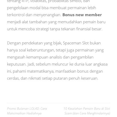
tentang RTP, volatilitas, probabilitas simbol, dan
pengelolaan modal bisa membuat permainan lebih
terkontrol dan menyenangkan.
Bonus new member
menjadi alat tambahan yang memudahkan pemain baru
untuk mencoba strategi tanpa tekanan finansial besar.
Dengan pendekatan yang bijak, Spaceman Slot bukan
hanya soal keberuntungan, tetapi juga permainan yang
mengasah kemampuan analisis dan pengambilan
keputusan. Jadi, sebelum meluncur ke dunia luar angkasa
ini, pahami matematikanya, manfaatkan bonus dengan
cerdas, dan nikmati setiap putaran penuh keseruan.
Post
Promo Bulanan LOL4D: Cara
10 Kesalahan Pemain Baru di Slot
Maksimalkan Hadiahnya
Scam (dan Cara Menghindarinya)