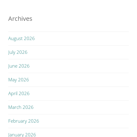
Archives
August 2026
July 2026
June 2026
May 2026
April 2026
March 2026
February 2026
January 2026