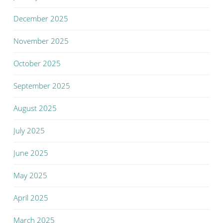
December 2025
November 2025
October 2025
September 2025
August 2025
July 2025
June 2025
May 2025
April 2025
March 2025