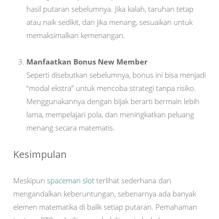
hasil putaran sebelumnya. Jika kalah, taruhan tetap
atau naik sedikit, dan jika menang, sesuaikan untuk
memaksimalkan kemenangan.
Manfaatkan Bonus New Member
Seperti disebutkan sebelumnya, bonus ini bisa menjadi
“modal ekstra” untuk mencoba strategi tanpa risiko.
Menggunakannya dengan bijak berarti bermain lebih
lama, mempelajari pola, dan meningkatkan peluang
menang secara matematis.
Kesimpulan
Meskipun
spaceman slot
terlihat sederhana dan
mengandalkan keberuntungan, sebenarnya ada banyak
elemen matematika di balik setiap putaran. Pemahaman