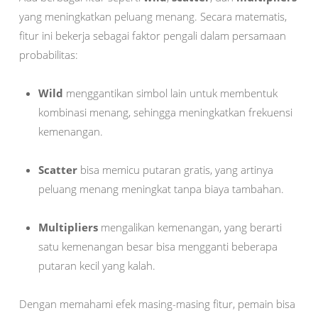
yang meningkatkan peluang menang. Secara matematis,
fitur ini bekerja sebagai faktor pengali dalam persamaan
probabilitas:
Wild
menggantikan simbol lain untuk membentuk
kombinasi menang, sehingga meningkatkan frekuensi
kemenangan.
Scatter
bisa memicu putaran gratis, yang artinya
peluang menang meningkat tanpa biaya tambahan.
Multipliers
mengalikan kemenangan, yang berarti
satu kemenangan besar bisa mengganti beberapa
putaran kecil yang kalah.
Dengan memahami efek masing-masing fitur, pemain bisa