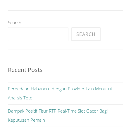
navigation
Search
SEARCH
Recent Posts
Perbedaan Habanero dengan Provider Lain Menurut
Analisis Toto
Dampak Positif Fitur RTP Real-Time Slot Gacor Bagi
Keputusan Pemain