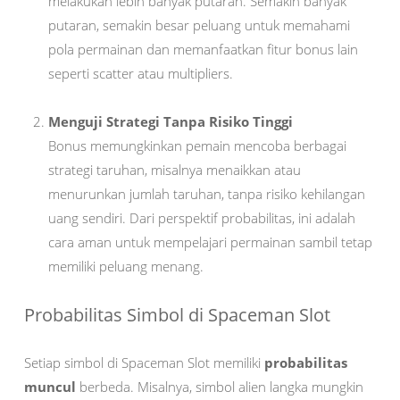
melakukan lebih banyak putaran. Semakin banyak
putaran, semakin besar peluang untuk memahami
pola permainan dan memanfaatkan fitur bonus lain
seperti scatter atau multipliers.
Menguji Strategi Tanpa Risiko Tinggi
Bonus memungkinkan pemain mencoba berbagai
strategi taruhan, misalnya menaikkan atau
menurunkan jumlah taruhan, tanpa risiko kehilangan
uang sendiri. Dari perspektif probabilitas, ini adalah
cara aman untuk mempelajari permainan sambil tetap
memiliki peluang menang.
Probabilitas Simbol di Spaceman Slot
Setiap simbol di Spaceman Slot memiliki
probabilitas
muncul
berbeda. Misalnya, simbol alien langka mungkin