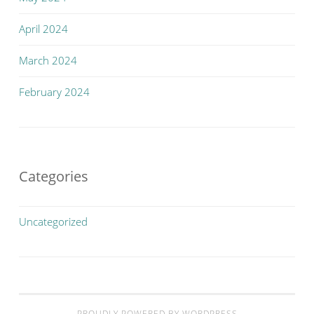
April 2024
March 2024
February 2024
Categories
Uncategorized
PROUDLY POWERED BY WORDPRESS