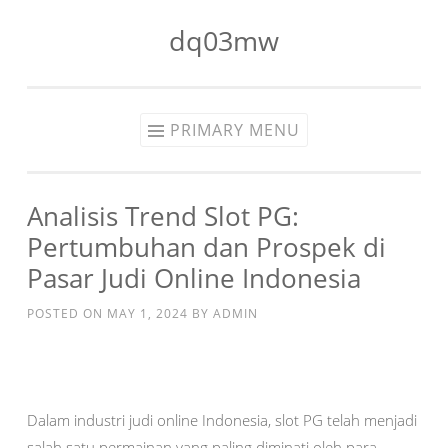
dq03mw
Skip
to
content
PRIMARY MENU
Analisis Trend Slot PG:
Pertumbuhan dan Prospek di
Pasar Judi Online Indonesia
POSTED ON
MAY 1, 2024
BY
ADMIN
Dalam industri judi online Indonesia, slot PG telah menjadi
salah satu permainan yang paling diminati oleh para