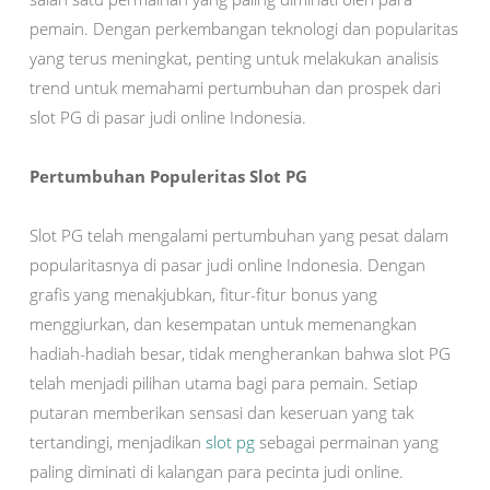
pemain. Dengan perkembangan teknologi dan popularitas
yang terus meningkat, penting untuk melakukan analisis
trend untuk memahami pertumbuhan dan prospek dari
slot PG di pasar judi online Indonesia.
Pertumbuhan Populeritas Slot PG
Slot PG telah mengalami pertumbuhan yang pesat dalam
popularitasnya di pasar judi online Indonesia. Dengan
grafis yang menakjubkan, fitur-fitur bonus yang
menggiurkan, dan kesempatan untuk memenangkan
hadiah-hadiah besar, tidak mengherankan bahwa slot PG
telah menjadi pilihan utama bagi para pemain. Setiap
putaran memberikan sensasi dan keseruan yang tak
tertandingi, menjadikan
slot pg
sebagai permainan yang
paling diminati di kalangan para pecinta judi online.