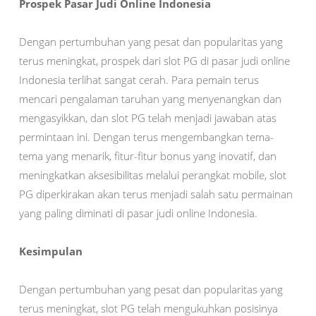
Prospek Pasar Judi Online Indonesia
Dengan pertumbuhan yang pesat dan popularitas yang
terus meningkat, prospek dari slot PG di pasar judi online
Indonesia terlihat sangat cerah. Para pemain terus
mencari pengalaman taruhan yang menyenangkan dan
mengasyikkan, dan slot PG telah menjadi jawaban atas
permintaan ini. Dengan terus mengembangkan tema-
tema yang menarik, fitur-fitur bonus yang inovatif, dan
meningkatkan aksesibilitas melalui perangkat mobile, slot
PG diperkirakan akan terus menjadi salah satu permainan
yang paling diminati di pasar judi online Indonesia.
Kesimpulan
Dengan pertumbuhan yang pesat dan popularitas yang
terus meningkat, slot PG telah mengukuhkan posisinya