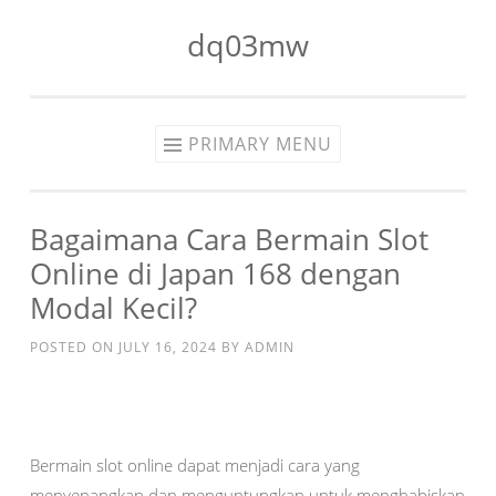
dq03mw
Skip
to
content
PRIMARY MENU
Bagaimana Cara Bermain Slot
Online di Japan 168 dengan
Modal Kecil?
POSTED ON
JULY 16, 2024
BY
ADMIN
Bermain slot online dapat menjadi cara yang
menyenangkan dan menguntungkan untuk menghabiskan