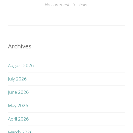
No comments to show.
Archives
August 2026
July 2026
June 2026
May 2026
April 2026
March 2026