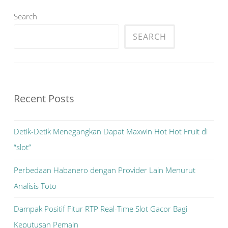
Search
SEARCH
Recent Posts
Detik-Detik Menegangkan Dapat Maxwin Hot Hot Fruit di
“slot”
Perbedaan Habanero dengan Provider Lain Menurut
Analisis Toto
Dampak Positif Fitur RTP Real-Time Slot Gacor Bagi
Keputusan Pemain