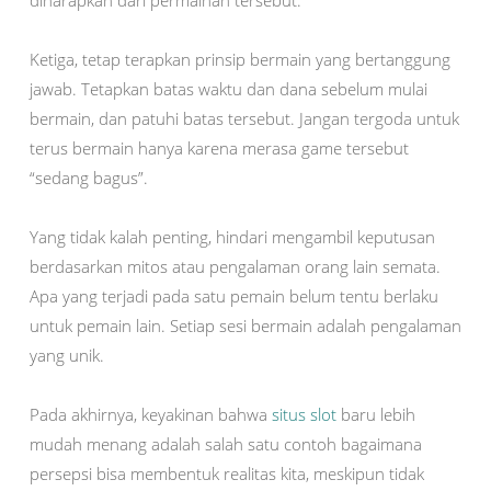
diharapkan dari permainan tersebut.
Ketiga, tetap terapkan prinsip bermain yang bertanggung
jawab. Tetapkan batas waktu dan dana sebelum mulai
bermain, dan patuhi batas tersebut. Jangan tergoda untuk
terus bermain hanya karena merasa game tersebut
“sedang bagus”.
Yang tidak kalah penting, hindari mengambil keputusan
berdasarkan mitos atau pengalaman orang lain semata.
Apa yang terjadi pada satu pemain belum tentu berlaku
untuk pemain lain. Setiap sesi bermain adalah pengalaman
yang unik.
Pada akhirnya, keyakinan bahwa
situs slot
baru lebih
mudah menang adalah salah satu contoh bagaimana
persepsi bisa membentuk realitas kita, meskipun tidak