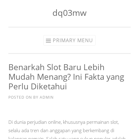
dq03mw
Skip
to
content
PRIMARY MENU
Benarkah Slot Baru Lebih
Mudah Menang? Ini Fakta yang
Perlu Diketahui
POSTED ON
BY
ADMIN
Di dunia perjudian online, khususnya permainan slot,
selalu ada tren dan anggapan yang berkembang di
kalangan pemain. Salah satu yang cukup populer adalah