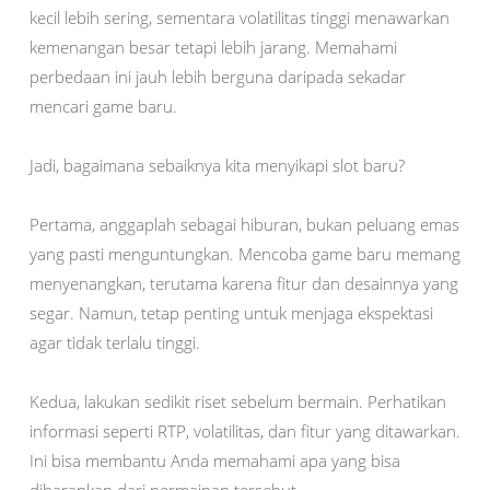
kecil lebih sering, sementara volatilitas tinggi menawarkan
kemenangan besar tetapi lebih jarang. Memahami
perbedaan ini jauh lebih berguna daripada sekadar
mencari game baru.
Jadi, bagaimana sebaiknya kita menyikapi slot baru?
Pertama, anggaplah sebagai hiburan, bukan peluang emas
yang pasti menguntungkan. Mencoba game baru memang
menyenangkan, terutama karena fitur dan desainnya yang
segar. Namun, tetap penting untuk menjaga ekspektasi
agar tidak terlalu tinggi.
Kedua, lakukan sedikit riset sebelum bermain. Perhatikan
informasi seperti RTP, volatilitas, dan fitur yang ditawarkan.
Ini bisa membantu Anda memahami apa yang bisa