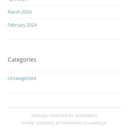
March 2024
February 2024
Categories
Uncategorized
PROUDLY POWERED BY WORDPRESS
THEME: SOSIMPLE BY
FERNANDO VILLAMOR JR.
.