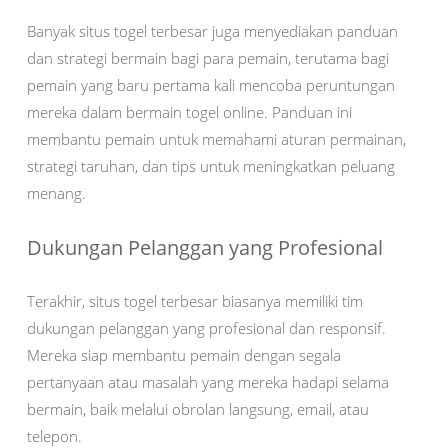
Banyak situs togel terbesar juga menyediakan panduan
dan strategi bermain bagi para pemain, terutama bagi
pemain yang baru pertama kali mencoba peruntungan
mereka dalam bermain togel online. Panduan ini
membantu pemain untuk memahami aturan permainan,
strategi taruhan, dan tips untuk meningkatkan peluang
menang.
Dukungan Pelanggan yang Profesional
Terakhir, situs togel terbesar biasanya memiliki tim
dukungan pelanggan yang profesional dan responsif.
Mereka siap membantu pemain dengan segala
pertanyaan atau masalah yang mereka hadapi selama
bermain, baik melalui obrolan langsung, email, atau
telepon.