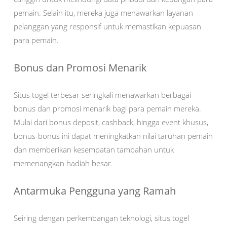
pemain. Selain itu, mereka juga menawarkan layanan
pelanggan yang responsif untuk memastikan kepuasan
para pemain.
Bonus dan Promosi Menarik
Situs togel terbesar seringkali menawarkan berbagai
bonus dan promosi menarik bagi para pemain mereka.
Mulai dari bonus deposit, cashback, hingga event khusus,
bonus-bonus ini dapat meningkatkan nilai taruhan pemain
dan memberikan kesempatan tambahan untuk
memenangkan hadiah besar.
Antarmuka Pengguna yang Ramah
Seiring dengan perkembangan teknologi, situs togel