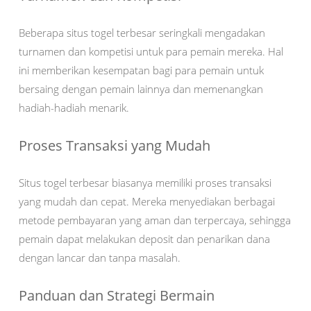
Beberapa situs togel terbesar seringkali mengadakan
turnamen dan kompetisi untuk para pemain mereka. Hal
ini memberikan kesempatan bagi para pemain untuk
bersaing dengan pemain lainnya dan memenangkan
hadiah-hadiah menarik.
Proses Transaksi yang Mudah
Situs togel terbesar biasanya memiliki proses transaksi
yang mudah dan cepat. Mereka menyediakan berbagai
metode pembayaran yang aman dan terpercaya, sehingga
pemain dapat melakukan deposit dan penarikan dana
dengan lancar dan tanpa masalah.
Panduan dan Strategi Bermain