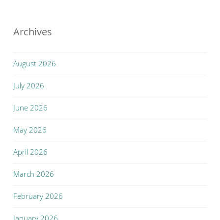
Archives
August 2026
July 2026
June 2026
May 2026
April 2026
March 2026
February 2026
January 2026