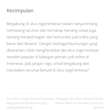
Kesimpulan
Bergabung di situs togel terbesar bukan hanya tentang
memasang taruhan dan berharap menang, tetapi juga
tentang menjadi bagian dari komunitas judi online yang
besar dan dinamis. Dengan berbagai keuntungan yang
ditawarkan, tidak mengherankan jika situs togel terbesar
semakin populer di kalangan pemain judi online di
Indonesia. Jadi, jangan ragu untuk bergabung dan
merasakan serunya berjudi di situs togel terbesar!
Post
Tren Terkini Togel Online di Indonesia:
Mengapa Slot Gacor Menjadi Pilihan
Menguak Pola Permainan yang
Utama Bettor di Indonesia: Fakta dan
navigation
Sedang Berkembang
Statistik