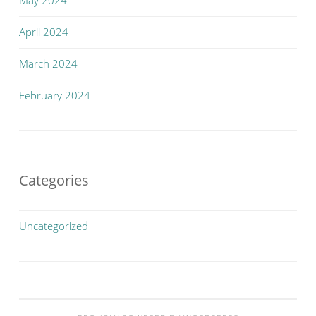
May 2024
April 2024
March 2024
February 2024
Categories
Uncategorized