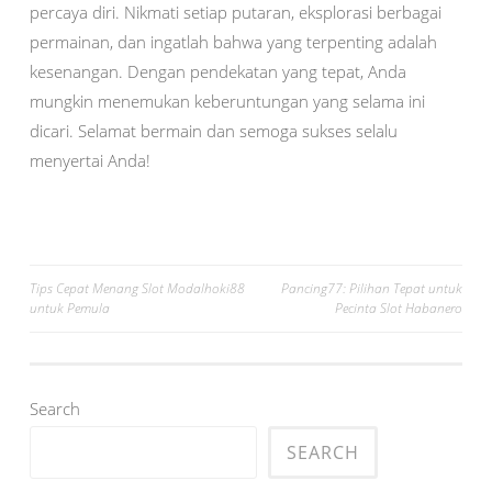
percaya diri. Nikmati setiap putaran, eksplorasi berbagai
permainan, dan ingatlah bahwa yang terpenting adalah
kesenangan. Dengan pendekatan yang tepat, Anda
mungkin menemukan keberuntungan yang selama ini
dicari. Selamat bermain dan semoga sukses selalu
menyertai Anda!
Post
Tips Cepat Menang Slot Modalhoki88
Pancing77: Pilihan Tepat untuk
untuk Pemula
Pecinta Slot Habanero
navigation
Search
SEARCH