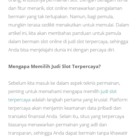
dan fitur menarik, slot online menawarkan pengalaman
bermain yang tak terlupakan. Namun, bagi pemula,
mungkin terasa sedikit menakutkan untuk memulai. Dalam
artikel ini, kita akan membahas panduan untuk pemula
dalam bermain slot online di judi slot terpercaya, sehingga
Anda bisa menjelajahi dunia ini dengan percaya diri.
Mengapa Memilih Judi Slot Terpercaya?
Sebelum kita masuk ke dalam aspek teknis permainan,
penting untuk memahami mengapa memilih
judi slot
terpercaya
adalah langkah pertama yang krusial. Platform
terpercaya akan menjamin keamanan data pribadi dan
transaksi finansial Anda. Selain itu, situs yang terpercaya
biasanya menawarkan permainan yang adil dan
transparan, sehingga Anda dapat bermain tanpa khawatir