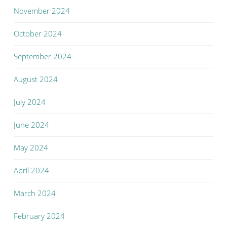
November 2024
October 2024
September 2024
August 2024
July 2024
June 2024
May 2024
April 2024
March 2024
February 2024