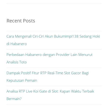
Recent Posts
Cara Mengenali Ciri-Ciri Akun Bukumimpi138 Sedang Hoki
di Habanero
Perbedaan Habanero dengan Provider Lain Menurut
Analisis Toto
Dampak Positif Fitur RTP Real-Time Slot Gacor Bagi
Keputusan Pemain
Analisa RTP Live Koi Gate di Slot: Kapan Waktu Terbaik
Bermain?