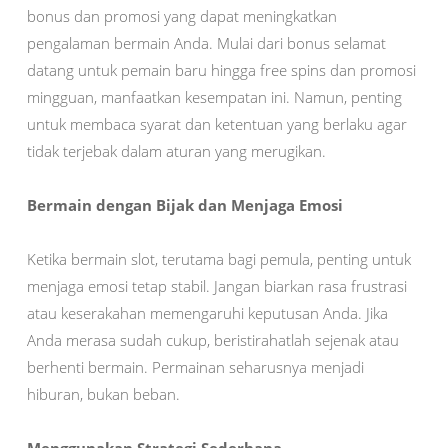
bonus dan promosi yang dapat meningkatkan
pengalaman bermain Anda. Mulai dari bonus selamat
datang untuk pemain baru hingga free spins dan promosi
mingguan, manfaatkan kesempatan ini. Namun, penting
untuk membaca syarat dan ketentuan yang berlaku agar
tidak terjebak dalam aturan yang merugikan.
Bermain dengan Bijak dan Menjaga Emosi
Ketika bermain slot, terutama bagi pemula, penting untuk
menjaga emosi tetap stabil. Jangan biarkan rasa frustrasi
atau keserakahan memengaruhi keputusan Anda. Jika
Anda merasa sudah cukup, beristirahatlah sejenak atau
berhenti bermain. Permainan seharusnya menjadi
hiburan, bukan beban.