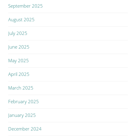
September 2025
August 2025
July 2025
June 2025
May 2025
April 2025
March 2025
February 2025
January 2025
December 2024