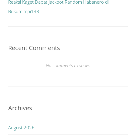
Reaksi Kaget Dapat Jackpot Random Habanero di
Bukumimpi138
Recent Comments
No comments to show.
Archives
August 2026