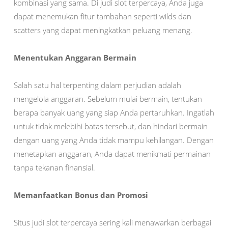
kombinasi yang sama. Di judi slot terpercaya, Anda juga
dapat menemukan fitur tambahan seperti wilds dan
scatters yang dapat meningkatkan peluang menang.
Menentukan Anggaran Bermain
Salah satu hal terpenting dalam perjudian adalah
mengelola anggaran. Sebelum mulai bermain, tentukan
berapa banyak uang yang siap Anda pertaruhkan. Ingatlah
untuk tidak melebihi batas tersebut, dan hindari bermain
dengan uang yang Anda tidak mampu kehilangan. Dengan
menetapkan anggaran, Anda dapat menikmati permainan
tanpa tekanan finansial.
Memanfaatkan Bonus dan Promosi
Situs judi slot terpercaya sering kali menawarkan berbagai