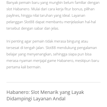
Banyak pemain baru yang mungkin belum familiar dengan
slot Habanero. Mulai dari cara kerja fitur bonus, pilihan
paylines, hingga nilai taruhan yang ideal. Layanan
pelanggan Slot88 dapat membantu menjelaskan hal-hal
tersebut dengan sabar dan jelas.
Ini penting agar pemain tidak merasa bingung atau
tersesat di tengah jalan. Slot88 mendukung pengalaman
belajar yang menyenangkan, sehingga siapa pun bisa
merasa nyaman menjajal game Habanero, meskipun baru
pertama kali bermain.
Habanero: Slot Menarik yang Layak
Didampingi Layanan Andal