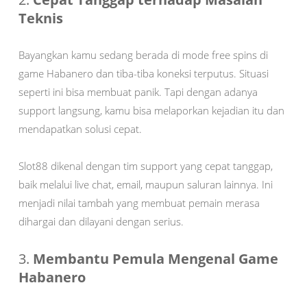
Teknis
Bayangkan kamu sedang berada di mode free spins di
game Habanero dan tiba-tiba koneksi terputus. Situasi
seperti ini bisa membuat panik. Tapi dengan adanya
support langsung, kamu bisa melaporkan kejadian itu dan
mendapatkan solusi cepat.
Slot88 dikenal dengan tim support yang cepat tanggap,
baik melalui live chat, email, maupun saluran lainnya. Ini
menjadi nilai tambah yang membuat pemain merasa
dihargai dan dilayani dengan serius.
3.
Membantu Pemula Mengenal Game
Habanero