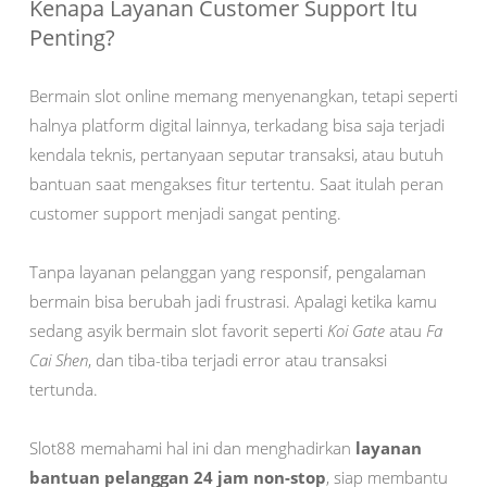
Kenapa Layanan Customer Support Itu
Penting?
Bermain slot online memang menyenangkan, tetapi seperti
halnya platform digital lainnya, terkadang bisa saja terjadi
kendala teknis, pertanyaan seputar transaksi, atau butuh
bantuan saat mengakses fitur tertentu. Saat itulah peran
customer support menjadi sangat penting.
Tanpa layanan pelanggan yang responsif, pengalaman
bermain bisa berubah jadi frustrasi. Apalagi ketika kamu
sedang asyik bermain slot favorit seperti
Koi Gate
atau
Fa
Cai Shen
, dan tiba-tiba terjadi error atau transaksi
tertunda.
Slot88 memahami hal ini dan menghadirkan
layanan
bantuan pelanggan 24 jam non-stop
, siap membantu