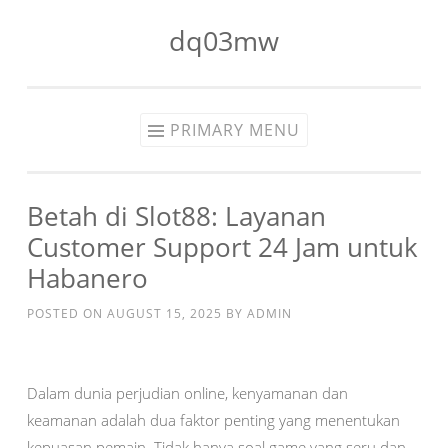
dq03mw
Skip
to
content
PRIMARY MENU
Betah di Slot88: Layanan
Customer Support 24 Jam untuk
Habanero
POSTED ON
AUGUST 15, 2025
BY
ADMIN
Dalam dunia perjudian online, kenyamanan dan
keamanan adalah dua faktor penting yang menentukan
kepuasan pemain. Tidak hanya soal game yang seru dan