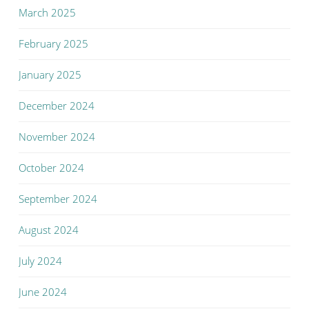
March 2025
February 2025
January 2025
December 2024
November 2024
October 2024
September 2024
August 2024
July 2024
June 2024