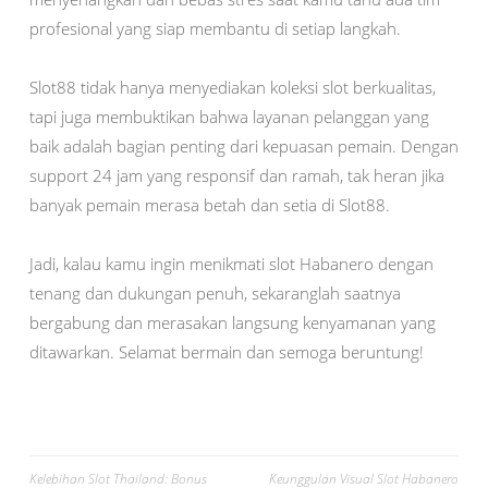
profesional yang siap membantu di setiap langkah.
Slot88 tidak hanya menyediakan koleksi slot berkualitas,
tapi juga membuktikan bahwa layanan pelanggan yang
baik adalah bagian penting dari kepuasan pemain. Dengan
support 24 jam yang responsif dan ramah, tak heran jika
banyak pemain merasa betah dan setia di Slot88.
Jadi, kalau kamu ingin menikmati slot Habanero dengan
tenang dan dukungan penuh, sekaranglah saatnya
bergabung dan merasakan langsung kenyamanan yang
ditawarkan. Selamat bermain dan semoga beruntung!
Post
Kelebihan Slot Thailand: Bonus
Keunggulan Visual Slot Habanero