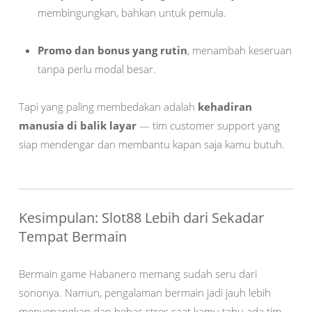
membingungkan, bahkan untuk pemula.
Promo dan bonus yang rutin
, menambah keseruan
tanpa perlu modal besar.
Tapi yang paling membedakan adalah
kehadiran
manusia di balik layar
— tim customer support yang
siap mendengar dan membantu kapan saja kamu butuh.
Kesimpulan: Slot88 Lebih dari Sekadar
Tempat Bermain
Bermain game Habanero memang sudah seru dari
sononya. Namun, pengalaman bermain jadi jauh lebih
menyenangkan dan bebas stres saat kamu tahu ada tim