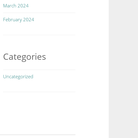
March 2024
February 2024
Categories
Uncategorized