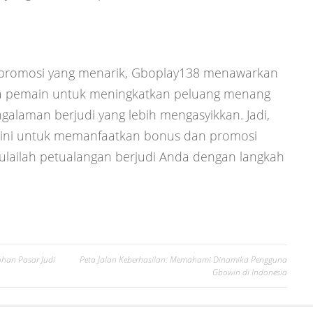
promosi yang menarik, Gboplay138 menawarkan
a pemain untuk meningkatkan peluang menang
laman berjudi yang lebih mengasyikkan. Jadi,
 ini untuk memanfaatkan bonus dan promosi
ulailah petualangan berjudi Anda dengan langkah
han Pasar Judi
Peta Jalan Keberhasilan: Memahami Dinamika Pengguna
Gbowin di Indonesia