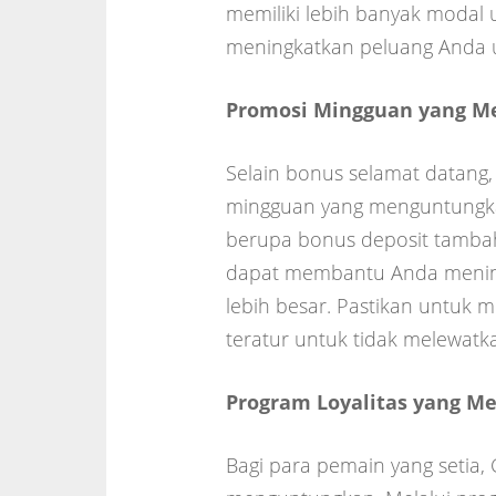
memiliki lebih banyak modal
meningkatkan peluang Anda 
Promosi Mingguan yang M
Selain bonus selamat datang
mingguan yang menguntungkan
berupa bonus deposit tambaha
dapat membantu Anda menin
lebih besar. Pastikan untuk
teratur untuk tidak melewatk
Program Loyalitas yang 
Bagi para pemain yang setia