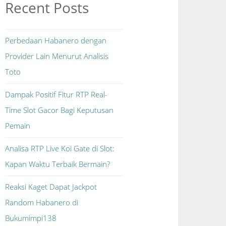
Recent Posts
Perbedaan Habanero dengan
Provider Lain Menurut Analisis
Toto
Dampak Positif Fitur RTP Real-
Time Slot Gacor Bagi Keputusan
Pemain
Analisa RTP Live Koi Gate di Slot:
Kapan Waktu Terbaik Bermain?
Reaksi Kaget Dapat Jackpot
Random Habanero di
Bukumimpi138