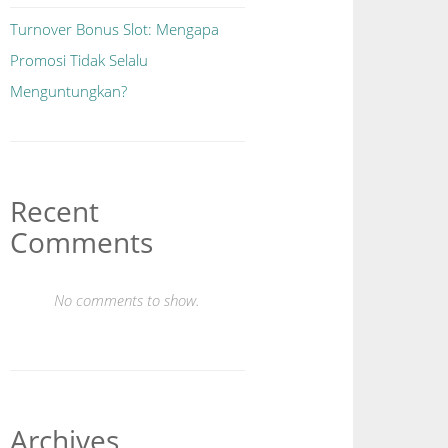
Turnover Bonus Slot: Mengapa
Promosi Tidak Selalu
Menguntungkan?
Recent
Comments
No comments to show.
Archives