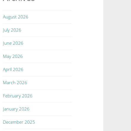
August 2026
July 2026
June 2026
May 2026
April 2026
March 2026
February 2026
January 2026
December 2025