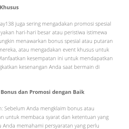
 Khusus
lay138 juga sering mengadakan promosi spesial
akan hari-hari besar atau peristiwa istimewa
mungkin menawarkan bonus spesial atau putaran
n mereka, atau mengadakan event khusus untuk
 Manfaatkan kesempatan ini untuk mendapatkan
katkan kesenangan Anda saat bermain di
Bonus dan Promosi dengan Baik
an: Sebelum Anda mengklaim bonus atau
kan untuk membaca syarat dan ketentuan yang
tu Anda memahami persyaratan yang perlu