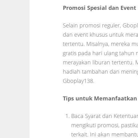
Promosi Spesial dan Event
Selain promosi reguler, Gbop
dan event khusus untuk meray
tertentu. Misalnya, mereka 
gratis pada hari ulang tahu
merayakan liburan tertentu.
hadiah tambahan dan mening
Gboplay138.
Tips untuk Memanfaatkan 
Baca Syarat dan Ketentu
mengikuti promosi, pasti
terkait. Ini akan memban