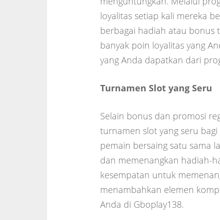
menguntungkan. Melalui pro
loyalitas setiap kali mereka 
berbagai hadiah atau bonus 
banyak poin loyalitas yang 
yang Anda dapatkan dari progr
Turnamen Slot yang Seru
Selain bonus dan promosi re
turnamen slot yang seru bagi
pemain bersaing satu sama la
dan memenangkan hadiah-had
kesempatan untuk memenangk
menambahkan elemen kompeti
Anda di Gboplay138.