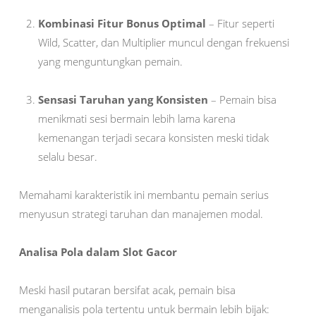
Kombinasi Fitur Bonus Optimal
– Fitur seperti
Wild, Scatter, dan Multiplier muncul dengan frekuensi
yang menguntungkan pemain.
Sensasi Taruhan yang Konsisten
– Pemain bisa
menikmati sesi bermain lebih lama karena
kemenangan terjadi secara konsisten meski tidak
selalu besar.
Memahami karakteristik ini membantu pemain serius
menyusun strategi taruhan dan manajemen modal.
Analisa Pola dalam Slot Gacor
Meski hasil putaran bersifat acak, pemain bisa
menganalisis pola tertentu untuk bermain lebih bijak: