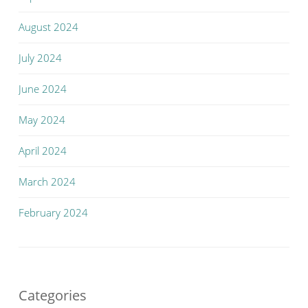
August 2024
July 2024
June 2024
May 2024
April 2024
March 2024
February 2024
Categories