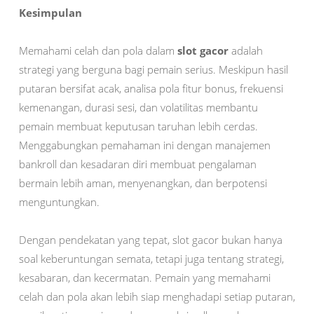
Kesimpulan
Memahami celah dan pola dalam
slot gacor
adalah
strategi yang berguna bagi pemain serius. Meskipun hasil
putaran bersifat acak, analisa pola fitur bonus, frekuensi
kemenangan, durasi sesi, dan volatilitas membantu
pemain membuat keputusan taruhan lebih cerdas.
Menggabungkan pemahaman ini dengan manajemen
bankroll dan kesadaran diri membuat pengalaman
bermain lebih aman, menyenangkan, dan berpotensi
menguntungkan.
Dengan pendekatan yang tepat, slot gacor bukan hanya
soal keberuntungan semata, tetapi juga tentang strategi,
kesabaran, dan kecermatan. Pemain yang memahami
celah dan pola akan lebih siap menghadapi setiap putaran,