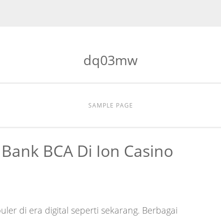
dq03mw
SAMPLE PAGE
Bank BCA Di Ion Casino
ler di era digital seperti sekarang. Berbagai