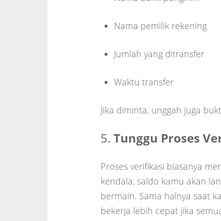
Nama pemilik rekening
Jumlah yang ditransfer
Waktu transfer
Jika diminta, unggah juga bu
5.
Tunggu Proses Ver
Proses verifikasi biasanya m
kendala, saldo kamu akan la
bermain. Sama halnya saat k
bekerja lebih cepat jika semua