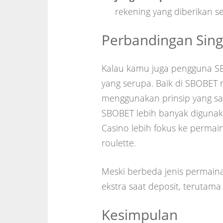
rekening yang diberikan set
Perbandingan Sin
Kalau kamu juga pengguna SBO
yang serupa. Baik di SBOBET
menggunakan prinsip yang sam
SBOBET lebih banyak digunak
Casino lebih fokus ke permain
roulette.
Meski berbeda jenis permai
ekstra saat deposit, terutama
Kesimpulan