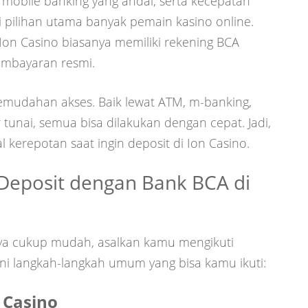
i mobile banking yang andal, serta kecepatan
i pilihan utama banyak pemain kasino online.
 Ion Casino biasanya memiliki rekening BCA
embayaran resmi.
emudahan akses. Baik lewat ATM, m-banking,
r tunai, semua bisa dilakukan dengan cepat. Jadi,
l kerepotan saat ingin deposit di Ion Casino.
Deposit dengan Bank BCA di
ya cukup mudah, asalkan kamu mengikuti
ini langkah-langkah umum yang bisa kamu ikuti:
 Casino