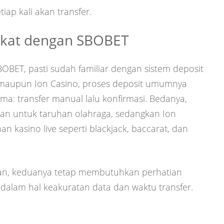
iap kali akan transfer.
gkat dengan SBOBET
BET, pasti sudah familiar dengan sistem deposit
 maupun Ion Casino, proses deposit umumnya
a: transfer manual lalu konfirmasi. Bedanya,
an untuk taruhan olahraga, sedangkan Ion
an kasino live seperti blackjack, baccarat, dan
nan, keduanya tetap membutuhkan perhatian
 dalam hal keakuratan data dan waktu transfer.