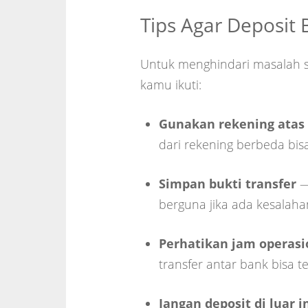
Tips Agar Deposit
Untuk menghindari masalah sa
kamu ikuti:
Gunakan rekening atas
dari rekening berbeda bisa
Simpan bukti transfer
— 
berguna jika ada kesalahan
Perhatikan jam operasi
transfer antar bank bisa te
Jangan deposit di luar i