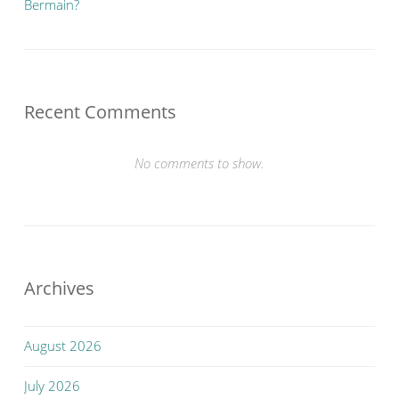
Bermain?
Recent Comments
No comments to show.
Archives
August 2026
July 2026