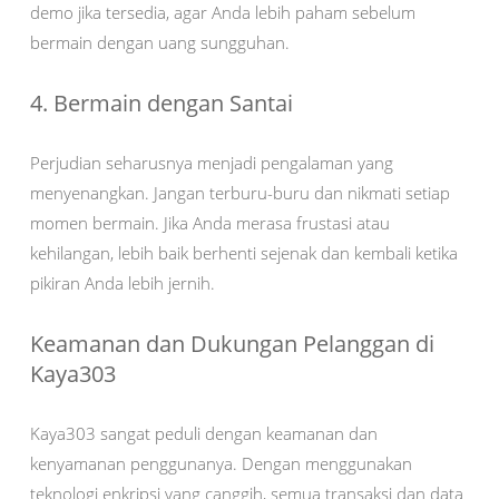
demo jika tersedia, agar Anda lebih paham sebelum
bermain dengan uang sungguhan.
4. Bermain dengan Santai
Perjudian seharusnya menjadi pengalaman yang
menyenangkan. Jangan terburu-buru dan nikmati setiap
momen bermain. Jika Anda merasa frustasi atau
kehilangan, lebih baik berhenti sejenak dan kembali ketika
pikiran Anda lebih jernih.
Keamanan dan Dukungan Pelanggan di
Kaya303
Kaya303 sangat peduli dengan keamanan dan
kenyamanan penggunanya. Dengan menggunakan
teknologi enkripsi yang canggih, semua transaksi dan data