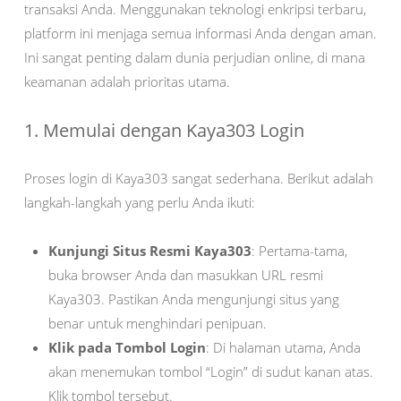
transaksi Anda. Menggunakan teknologi enkripsi terbaru,
platform ini menjaga semua informasi Anda dengan aman.
Ini sangat penting dalam dunia perjudian online, di mana
keamanan adalah prioritas utama.
1. Memulai dengan Kaya303 Login
Proses login di Kaya303 sangat sederhana. Berikut adalah
langkah-langkah yang perlu Anda ikuti:
Kunjungi Situs Resmi Kaya303
: Pertama-tama,
buka browser Anda dan masukkan URL resmi
Kaya303. Pastikan Anda mengunjungi situs yang
benar untuk menghindari penipuan.
Klik pada Tombol Login
: Di halaman utama, Anda
akan menemukan tombol “Login” di sudut kanan atas.
Klik tombol tersebut.