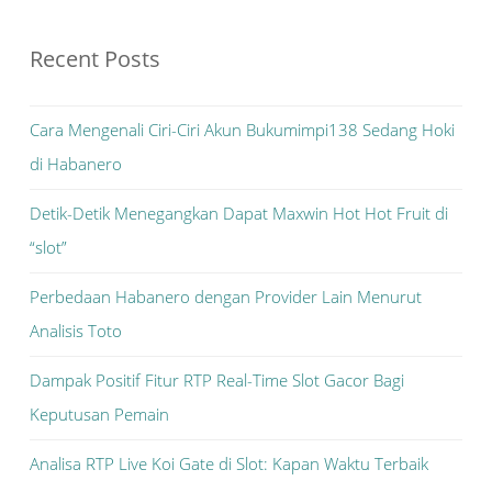
Recent Posts
Cara Mengenali Ciri-Ciri Akun Bukumimpi138 Sedang Hoki
di Habanero
Detik-Detik Menegangkan Dapat Maxwin Hot Hot Fruit di
“slot”
Perbedaan Habanero dengan Provider Lain Menurut
Analisis Toto
Dampak Positif Fitur RTP Real-Time Slot Gacor Bagi
Keputusan Pemain
Analisa RTP Live Koi Gate di Slot: Kapan Waktu Terbaik