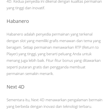
4D. Kedua penyedia ini dikenal dengan kualitas permainan
yang tinggi dan inovatif.
Habanero
Habanero adalah penyedia permainan yang terkenal
dengan slot yang memiliki grafis menawan dan tema yang
beragam. Setiap permainan menawarkan RTP (Return to
Player) yang tinggi, yang berarti peluang Anda untuk
menang juga lebih baik. Fitur-fitur bonus yang ditawarkan
seperti putaran gratis dan pengganda membuat
permainan semakin menarik.
Next 4D
Sementara itu, Next 4D menawarkan pengalaman bermain
yang berbeda dengan inovasi dan teknologi terbaru.