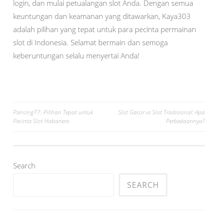
login, dan mulai petualangan slot Anda. Dengan semua
keuntungan dan keamanan yang ditawarkan, Kaya303
adalah pilihan yang tepat untuk para pecinta permainan
slot di Indonesia. Selamat bermain dan semoga
keberuntungan selalu menyertai Anda!
Post
Pancing77: Pilihan Tepat untuk
Slot Gacor vs Slot Tradisional: Apa
Pecinta Slot Habanero
Perbedaannya?
navigation
Search
SEARCH