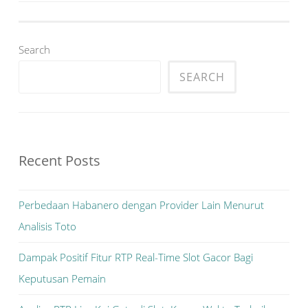
Search
SEARCH
Recent Posts
Perbedaan Habanero dengan Provider Lain Menurut
Analisis Toto
Dampak Positif Fitur RTP Real-Time Slot Gacor Bagi
Keputusan Pemain