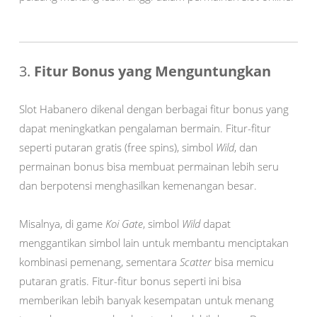
3.
Fitur Bonus yang Menguntungkan
Slot Habanero dikenal dengan berbagai fitur bonus yang
dapat meningkatkan pengalaman bermain. Fitur-fitur
seperti putaran gratis (free spins), simbol
Wild
, dan
permainan bonus bisa membuat permainan lebih seru
dan berpotensi menghasilkan kemenangan besar.
Misalnya, di game
Koi Gate
, simbol
Wild
dapat
menggantikan simbol lain untuk membantu menciptakan
kombinasi pemenang, sementara
Scatter
bisa memicu
putaran gratis. Fitur-fitur bonus seperti ini bisa
memberikan lebih banyak kesempatan untuk menang