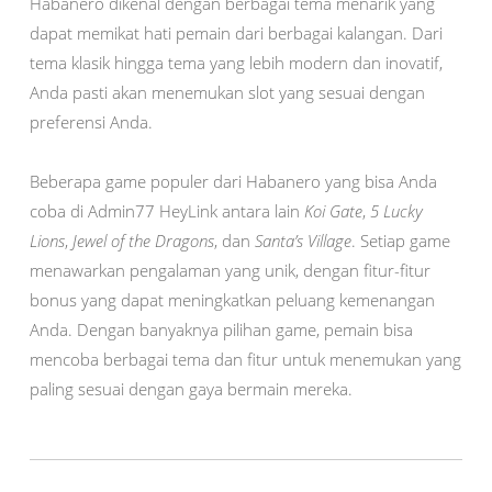
Habanero dikenal dengan berbagai tema menarik yang
dapat memikat hati pemain dari berbagai kalangan. Dari
tema klasik hingga tema yang lebih modern dan inovatif,
Anda pasti akan menemukan slot yang sesuai dengan
preferensi Anda.
Beberapa game populer dari Habanero yang bisa Anda
coba di Admin77 HeyLink antara lain
Koi Gate
,
5 Lucky
Lions
,
Jewel of the Dragons
, dan
Santa’s Village
. Setiap game
menawarkan pengalaman yang unik, dengan fitur-fitur
bonus yang dapat meningkatkan peluang kemenangan
Anda. Dengan banyaknya pilihan game, pemain bisa
mencoba berbagai tema dan fitur untuk menemukan yang
paling sesuai dengan gaya bermain mereka.