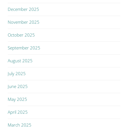
December 2025
November 2025
October 2025
September 2025
August 2025
July 2025
June 2025
May 2025
April 2025
March 2025