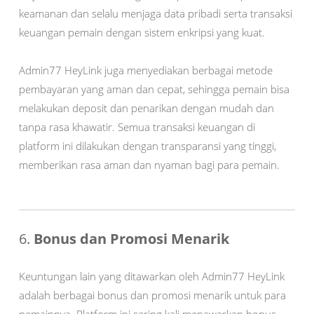
keamanan dan selalu menjaga data pribadi serta transaksi
keuangan pemain dengan sistem enkripsi yang kuat.
Admin77 HeyLink juga menyediakan berbagai metode
pembayaran yang aman dan cepat, sehingga pemain bisa
melakukan deposit dan penarikan dengan mudah dan
tanpa rasa khawatir. Semua transaksi keuangan di
platform ini dilakukan dengan transparansi yang tinggi,
memberikan rasa aman dan nyaman bagi para pemain.
6.
Bonus dan Promosi Menarik
Keuntungan lain yang ditawarkan oleh Admin77 HeyLink
adalah berbagai bonus dan promosi menarik untuk para