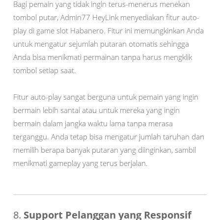
Bagi pemain yang tidak ingin terus-menerus menekan
tombol putar, Admin77 HeyLink menyediakan fitur auto-
play di game slot Habanero. Fitur ini memungkinkan Anda
untuk mengatur sejumlah putaran otomatis sehingga
Anda bisa menikmati permainan tanpa harus mengklik
tombol setiap saat.
Fitur auto-play sangat berguna untuk pemain yang ingin
bermain lebih santai atau untuk mereka yang ingin
bermain dalam jangka waktu lama tanpa merasa
terganggu. Anda tetap bisa mengatur jumlah taruhan dan
memilih berapa banyak putaran yang diinginkan, sambil
menikmati gameplay yang terus berjalan.
8.
Support Pelanggan yang Responsif