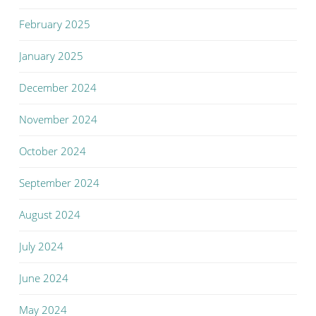
February 2025
January 2025
December 2024
November 2024
October 2024
September 2024
August 2024
July 2024
June 2024
May 2024