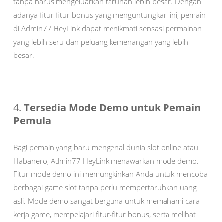
tanpa harus mengeluarkan taruhan lebih besar. Dengan
adanya fitur-fitur bonus yang menguntungkan ini, pemain
di Admin77 HeyLink dapat menikmati sensasi permainan
yang lebih seru dan peluang kemenangan yang lebih
besar.
4.
Tersedia Mode Demo untuk Pemain
Pemula
Bagi pemain yang baru mengenal dunia slot online atau
Habanero, Admin77 HeyLink menawarkan mode demo.
Fitur mode demo ini memungkinkan Anda untuk mencoba
berbagai game slot tanpa perlu mempertaruhkan uang
asli. Mode demo sangat berguna untuk memahami cara
kerja game, mempelajari fitur-fitur bonus, serta melihat