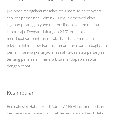
Jika Anda mengalami masalah atau memiliki pertanyaan
seputar permainan, Admin77 HeyLink menyediakan
layanan pelanggan yang responsif dan siap membantu
kapan saja. Dengan dukungan 24/7, Anda bisa
mendapatkan bantuan melalui live chat, email, atau
telepon. Ini memberikan rasa aman dan nyaman bagi para
pemain, karena jika terjadi masalah teknis atau pertanyaan
tentang permainan, mereka bisa mendapatkan solusi
dengan cepat.
Kesimpulan
Bermain slot Habanero di Admin77 HeyLink memberikan
berbagai keuntungan yang tak terbantahkan. Dari koleksi