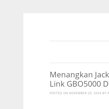
Skip
to
content
Menangkan Jack
Link GBO5000 Di
POSTED ON
NOVEMBER 20, 2024
BY