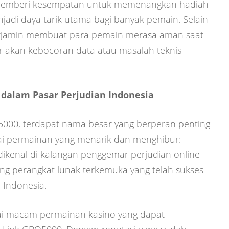
memberi kesempatan untuk memenangkan hadiah
njadi daya tarik utama bagi banyak pemain. Selain
erjamin membuat para pemain merasa aman saat
r akan kebocoran data atau masalah teknis
dalam Pasar Perjudian Indonesia
O5000, terdapat nama besar yang berperan penting
i permainan yang menarik dan menghibur:
dikenal di kalangan penggemar perjudian online
ng perangkat lunak terkemuka yang telah sukses
 Indonesia.
ai macam permainan kasino yang dapat