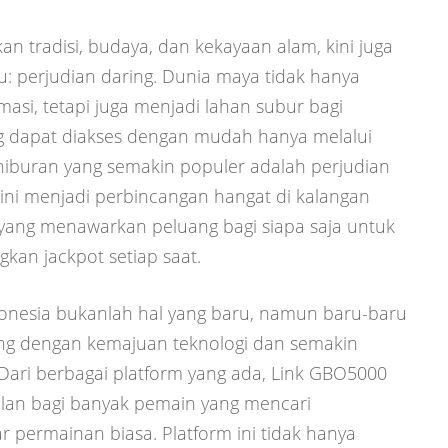
an tradisi, budaya, dan kekayaan alam, kini juga
u: perjudian daring. Dunia maya tidak hanya
asi, tetapi juga menjadi lahan subur bagi
g dapat diakses dengan mudah hanya melalui
k hiburan yang semakin populer adalah perjudian
 kini menjadi perbincangan hangat di kalangan
 yang menawarkan peluang bagi siapa saja untuk
an jackpot setiap saat.
donesia bukanlah hal yang baru, namun baru-baru
ing dengan kemajuan teknologi dan semakin
Dari berbagai platform yang ada, Link GBO5000
ulan bagi banyak pemain yang mencari
r permainan biasa. Platform ini tidak hanya