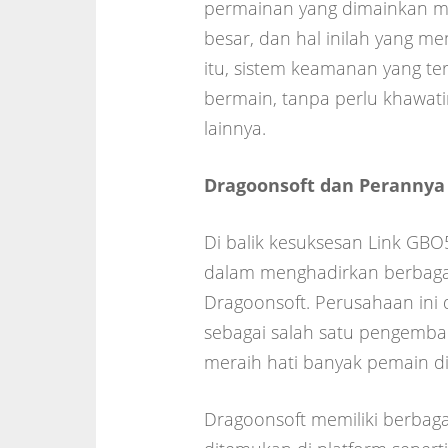
permainan yang dimainkan 
besar, dan hal inilah yang me
itu, sistem keamanan yang t
bermain, tanpa perlu khawati
lainnya.
Dragoonsoft dan Perannya 
Di balik kesuksesan Link GB
dalam menghadirkan berbaga
Dragoonsoft. Perusahaan ini 
sebagai salah satu pengemba
meraih hati banyak pemain di
Dragoonsoft memiliki berbag