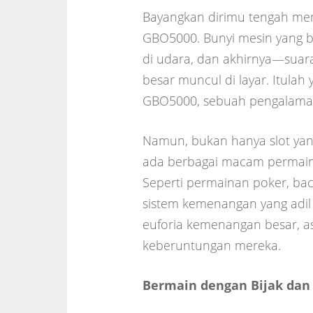
Bayangkan dirimu tengah memu
GBO5000. Bunyi mesin yang b
di udara, dan akhirnya—sua
besar muncul di layar. Itulah
GBO5000, sebuah pengalaman 
Namun, bukan hanya slot yan
ada berbagai macam permain
Seperti permainan poker, bac
sistem kemenangan yang adil 
euforia kemenangan besar, a
keberuntungan mereka.
Bermain dengan Bijak dan