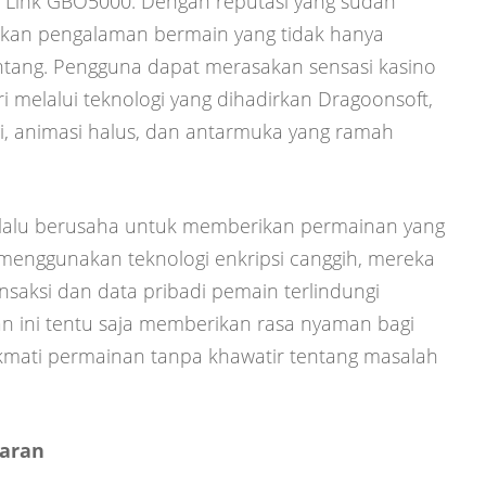
i Link GBO5000. Dengan reputasi yang sudah
ikan pengalaman bermain yang tidak hanya
ntang. Pengguna dapat merasakan sensasi kasino
i melalui teknologi yang dihadirkan Dragoonsoft,
nggi, animasi halus, dan antarmuka yang ramah
selalu berusaha untuk memberikan permainan yang
menggunakan teknologi enkripsi canggih, mereka
saksi dan data pribadi pemain terlindungi
n ini tentu saja memberikan rasa nyaman bagi
kmati permainan tanpa khawatir tentang masalah
taran