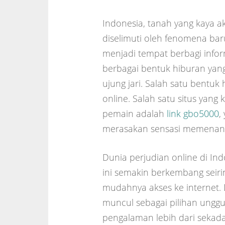
Indonesia, tanah yang kaya ak
diselimuti oleh fenomena bar
menjadi tempat berbagi inform
berbagai bentuk hiburan yan
ujung jari. Salah satu bentu
online. Salah satu situs yang
pemain adalah
link gbo5000
,
merasakan sensasi memenangk
Dunia perjudian online di In
ini semakin berkembang seir
mudahnya akses ke internet. 
muncul sebagai pilihan ungg
pengalaman lebih dari sekada