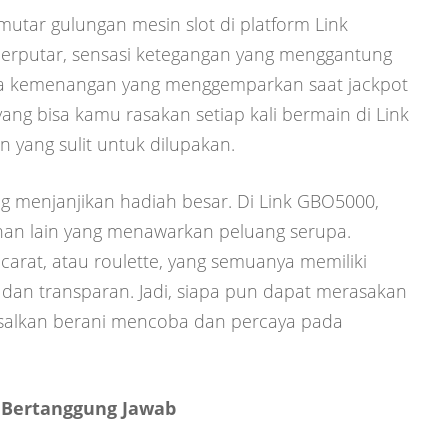
tar gulungan mesin slot di platform Link
erputar, sensasi ketegangan yang menggantung
ra kemenangan yang menggemparkan saat jackpot
 yang bisa kamu rasakan setiap kali bermain di Link
yang sulit untuk dilupakan.
g menjanjikan hadiah besar. Di Link GBO5000,
an lain yang menawarkan peluang serupa.
carat, atau roulette, yang semuanya memiliki
dan transparan. Jadi, siapa pun dapat merasakan
salkan berani mencoba dan percaya pada
 Bertanggung Jawab