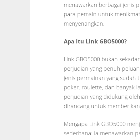
menawarkan berbagai jenis p
para pemain untuk menikmati
menyenangkan.
Apa itu Link GBO5000?
Link GBO5000 bukan sekadar 
perjudian yang penuh peluan
jenis permainan yang sudah te
poker, roulette, dan banyak l
perjudian yang didukung oleh
dirancang untuk memberikan
Mengapa Link GBO5000 menjad
sederhana: ia menawarkan pe