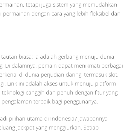
ermainan, tetapi juga sistem yang memudahkan
 permainan dengan cara yang lebih fleksibel dan
tautan biasa; ia adalah gerbang menuju dunia
g. Di dalamnya, pemain dapat menikmati berbagai
rkenal di dunia perjudian daring, termasuk slot,
agi. Link ini adalah akses untuk menuju platform
 teknologi canggih dan penuh dengan fitur yang
 pengalaman terbaik bagi penggunanya.
i pilihan utama di Indonesia? Jawabannya
luang jackpot yang menggiurkan. Setiap