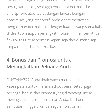
ISTANA777 juga mengoptimalkan platformnya untuk
perangkat mobile, sehingga Anda bisa bermain dari
smartphone atau tablet dengan lancar. Dengan
antarmuka yang responsif, Anda dapat menikmati
pengalaman bermain slot dengan kualitas yang sama baik
di desktop maupun perangkat mobile. Ini memberi Anda
fleksibilitas untuk bermain kapan saja dan di mana saja
tanpa mengorbankan kualitas.
4. Bonus dan Promosi untuk
Meningkatkan Peluang Anda
Di ISTANA777, Anda tidak hanya mendapatkan
kesempatan untuk meraih jackpot besar tetapi juga
berbagai bonus dan promosi yang dirancang untuk
meningkatkan saldo permainan Anda. Dari bonus
sambutan hingga promosi reguler, platform ini