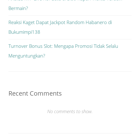
Bermain?
Reaksi Kaget Dapat Jackpot Random Habanero di
Bukumimpi138
Turnover Bonus Slot: Mengapa Promosi Tidak Selalu
Menguntungkan?
Recent Comments
No comments to show.