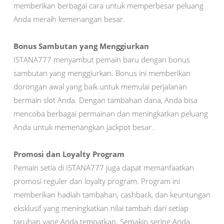
memberikan berbagai cara untuk memperbesar peluang
Anda meraih kemenangan besar.
Bonus Sambutan yang Menggiurkan
ISTANA777 menyambut pemain baru dengan bonus
sambutan yang menggiurkan. Bonus ini memberikan
dorongan awal yang baik untuk memulai perjalanan
bermain slot Anda. Dengan tambahan dana, Anda bisa
mencoba berbagai permainan dan meningkatkan peluang
Anda untuk memenangkan jackpot besar.
Promosi dan Loyalty Program
Pemain setia di ISTANA777 juga dapat memanfaatkan
promosi reguler dan loyalty program. Program ini
memberikan hadiah tambahan, cashback, dan keuntungan
eksklusif yang meningkatkan nilai tambah dari setiap
taruhan yang Anda tempatkan. Semakin sering Anda