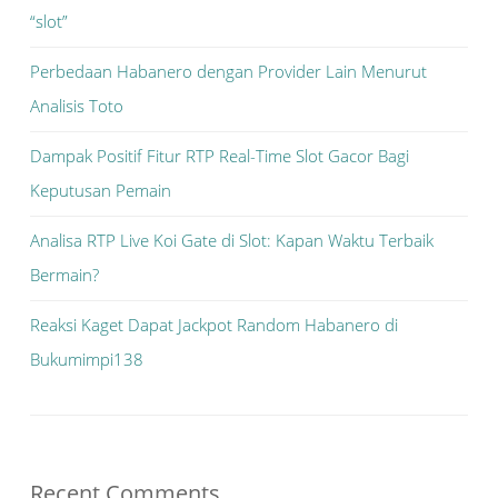
“slot”
Perbedaan Habanero dengan Provider Lain Menurut
Analisis Toto
Dampak Positif Fitur RTP Real-Time Slot Gacor Bagi
Keputusan Pemain
Analisa RTP Live Koi Gate di Slot: Kapan Waktu Terbaik
Bermain?
Reaksi Kaget Dapat Jackpot Random Habanero di
Bukumimpi138
Recent Comments