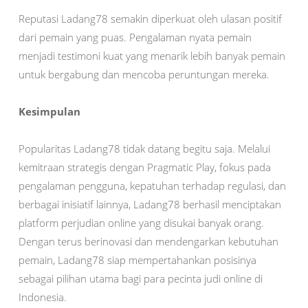
Reputasi Ladang78 semakin diperkuat oleh ulasan positif
dari pemain yang puas. Pengalaman nyata pemain
menjadi testimoni kuat yang menarik lebih banyak pemain
untuk bergabung dan mencoba peruntungan mereka.
Kesimpulan
Popularitas Ladang78 tidak datang begitu saja. Melalui
kemitraan strategis dengan Pragmatic Play, fokus pada
pengalaman pengguna, kepatuhan terhadap regulasi, dan
berbagai inisiatif lainnya, Ladang78 berhasil menciptakan
platform perjudian online yang disukai banyak orang.
Dengan terus berinovasi dan mendengarkan kebutuhan
pemain, Ladang78 siap mempertahankan posisinya
sebagai pilihan utama bagi para pecinta judi online di
Indonesia.