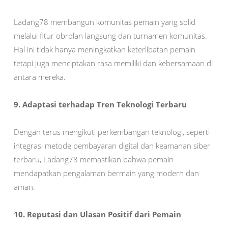
Ladang78 membangun komunitas pemain yang solid
melalui fitur obrolan langsung dan turnamen komunitas.
Hal ini tidak hanya meningkatkan keterlibatan pemain
tetapi juga menciptakan rasa memiliki dan kebersamaan di
antara mereka.
9. Adaptasi terhadap Tren Teknologi Terbaru
Dengan terus mengikuti perkembangan teknologi, seperti
integrasi metode pembayaran digital dan keamanan siber
terbaru, Ladang78 memastikan bahwa pemain
mendapatkan pengalaman bermain yang modern dan
aman.
10. Reputasi dan Ulasan Positif dari Pemain