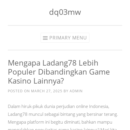
dq03mw
Skip
to
content
PRIMARY MENU
Mengapa Ladang78 Lebih
Populer Dibandingkan Game
Kasino Lainnya?
POSTED ON
MARCH 27, 2025
BY
ADMIN
Dalam hiruk-pikuk dunia perjudian online Indonesia,
Ladang78 muncul sebagai bintang yang bersinar terang.
Mengapa platform ini begitu diminati, bahkan mampu
mengalahkan popularitas game kasino lainnya? Mari kita