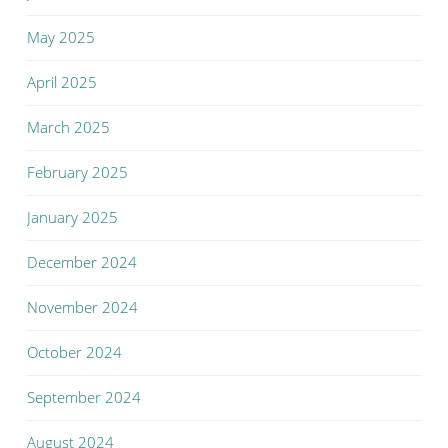
May 2025
April 2025
March 2025
February 2025
January 2025
December 2024
November 2024
October 2024
September 2024
August 2024