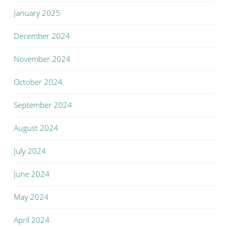
January 2025
December 2024
November 2024
October 2024
September 2024
August 2024
July 2024
June 2024
May 2024
April 2024