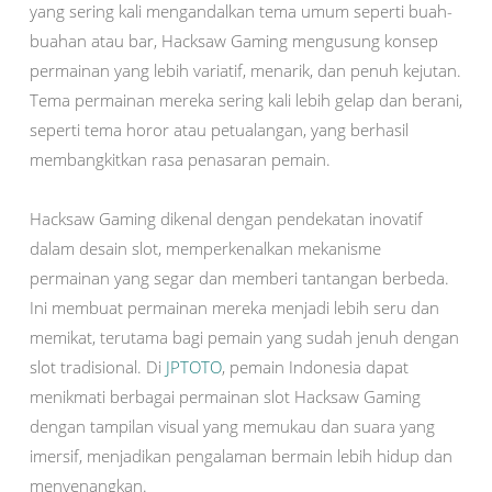
yang sering kali mengandalkan tema umum seperti buah-
buahan atau bar, Hacksaw Gaming mengusung konsep
permainan yang lebih variatif, menarik, dan penuh kejutan.
Tema permainan mereka sering kali lebih gelap dan berani,
seperti tema horor atau petualangan, yang berhasil
membangkitkan rasa penasaran pemain.
Hacksaw Gaming dikenal dengan pendekatan inovatif
dalam desain slot, memperkenalkan mekanisme
permainan yang segar dan memberi tantangan berbeda.
Ini membuat permainan mereka menjadi lebih seru dan
memikat, terutama bagi pemain yang sudah jenuh dengan
slot tradisional. Di
JPTOTO
, pemain Indonesia dapat
menikmati berbagai permainan slot Hacksaw Gaming
dengan tampilan visual yang memukau dan suara yang
imersif, menjadikan pengalaman bermain lebih hidup dan
menyenangkan.