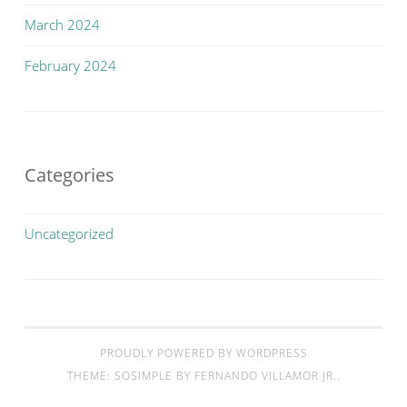
March 2024
February 2024
Categories
Uncategorized
PROUDLY POWERED BY WORDPRESS
THEME: SOSIMPLE BY
FERNANDO VILLAMOR JR.
.