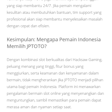
yang siap membantu 24/7. Jika pemain mengalami
kesulitan atau membutuhkan bantuan, tim support yang
profesional akan siap membantu menyelesaikan masalah
dengan cepat dan efisien.
Kesimpulan: Mengapa Pemain Indonesia
Memilih JPTOTO?
Dengan kombinasi slot berkualitas dari Hacksaw Gaming,
peluang menang yang tinggi, fitur bonus yang
menggiurkan, serta keamanan dan kenyamanan dalam
bermain, tidak mengherankan jika JPTOTO menjadi pilihan
utama bagi pemain Indonesia. Platform ini menawarkan
pengalaman bermain slot online yang menyenangkan dan
menguntungkan, sambil memastikan para pemain dapat
merasa aman dan nyaman setiap saat.