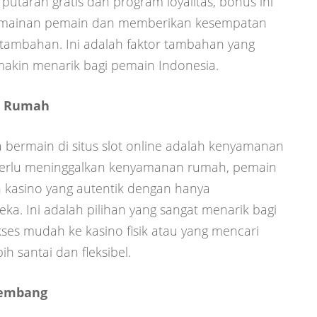
utaran gratis dan program loyalitas, bonus ini
ermainan pemain dan memberikan kesempatan
ambahan. Ini adalah faktor tambahan yang
makin menarik bagi pemain Indonesia.
i Rumah
bermain di situs slot online adalah kenyamanan
perlu meninggalkan kenyamanan rumah, pemain
kasino yang autentik dengan hanya
. Ini adalah pilihan yang sangat menarik bagi
kses mudah ke kasino fisik atau yang mencari
 santai dan fleksibel.
kembang