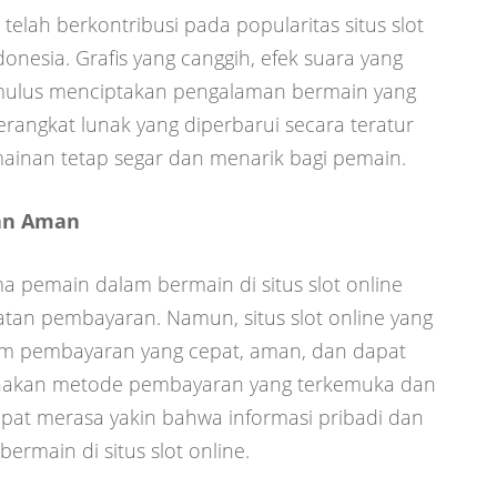
elah berkontribusi pada popularitas situs slot
onesia. Grafis yang canggih, efek suara yang
g mulus menciptakan pengalaman bermain yang
angkat lunak yang diperbarui secara teratur
inan tetap segar dan menarik bagi pemain.
an Aman
a pemain dalam bermain di situs slot online
an pembayaran. Namun, situs slot online yang
em pembayaran yang cepat, aman, dan dapat
nakan metode pembayaran yang terkemuka dan
apat merasa yakin bahwa informasi pribadi dan
rmain di situs slot online.