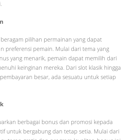
.
an
n beragam pilihan permainan yang dapat
 preferensi pemain. Mulai dari tema yang
nus yang menarik, pemain dapat memilih dari
enuhi keinginan mereka. Dari slot klasik hingga
i pembayaran besar, ada sesuatu untuk setiap
ik
nawarkan berbagai bonus dan promosi kepada
if untuk bergabung dan tetap setia. Mulai dari