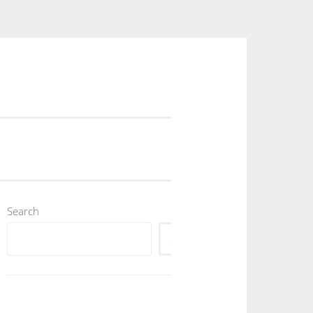
Search
SEARCH