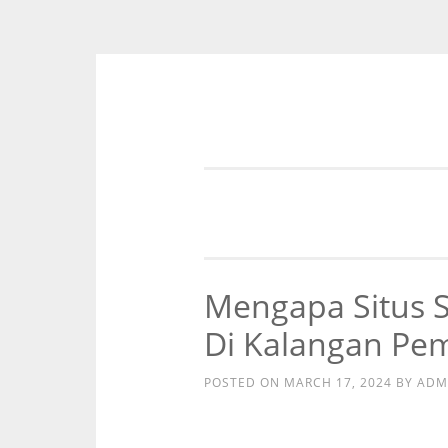
Skip
to
content
Mengapa Situs S
Di Kalangan Pem
POSTED ON
MARCH 17, 2024
BY
ADM