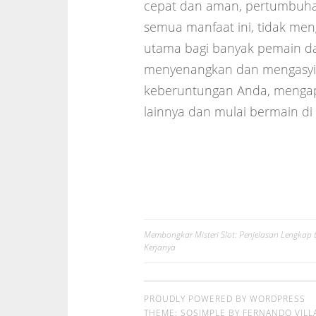
cepat dan aman, pertumbuha
semua manfaat ini, tidak men
utama bagi banyak pemain d
menyenangkan dan mengasyikk
keberuntungan Anda, mengap
lainnya dan mulai bermain di 
Membongkar Misteri Slot: Penjelasan Lengkap 
Post
Kerjanya
navigation
PROUDLY POWERED BY WORDPRESS
THEME: SOSIMPLE BY
FERNANDO VILL