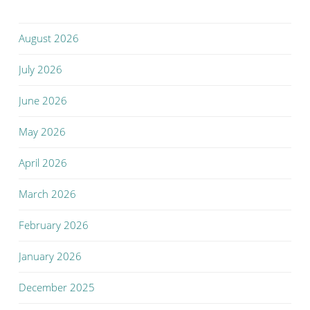
August 2026
July 2026
June 2026
May 2026
April 2026
March 2026
February 2026
January 2026
December 2025