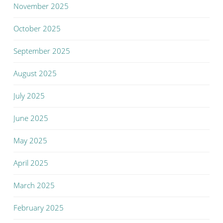
November 2025
October 2025
September 2025
August 2025
July 2025
June 2025
May 2025
April 2025
March 2025
February 2025