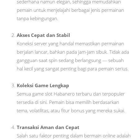
sederhana namun elegan, sehingga memudahkan
pemain untuk menjelajahi berbagai jenis permainan
tanpa kebingungan.
Akses Cepat dan Stabil
Koneksi server yang handal memastikan permainan
berjalan lancar, bahkan pada jam-jam sibuk. Tidak ada
gangguan saat spin sedang berlangsung — sebuah
hal kecil yang sangat penting bagi para pemain serius.
Koleksi Game Lengkap
Semua game slot Habanero terbaru dan terpopuler
tersedia di sini. Pemain bisa memilih berdasarkan
tema, volatilitas, atau fitur bonus yang mereka sukai.
Transaksi Aman dan Cepat
Salah satu faktor penting dalam bermain online adalah