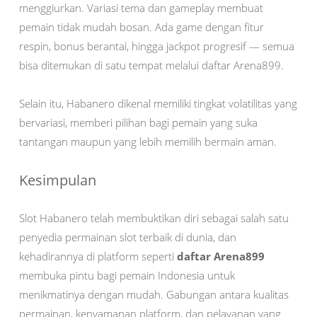
menggiurkan. Variasi tema dan gameplay membuat
pemain tidak mudah bosan. Ada game dengan fitur
respin, bonus berantai, hingga jackpot progresif — semua
bisa ditemukan di satu tempat melalui daftar Arena899.
Selain itu, Habanero dikenal memiliki tingkat volatilitas yang
bervariasi, memberi pilihan bagi pemain yang suka
tantangan maupun yang lebih memilih bermain aman.
Kesimpulan
Slot Habanero telah membuktikan diri sebagai salah satu
penyedia permainan slot terbaik di dunia, dan
kehadirannya di platform seperti
daftar Arena899
membuka pintu bagi pemain Indonesia untuk
menikmatinya dengan mudah. Gabungan antara kualitas
permainan, kenyamanan platform, dan pelayanan yang