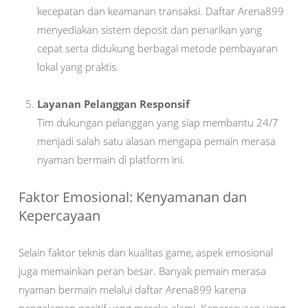
kecepatan dan keamanan transaksi. Daftar Arena899
menyediakan sistem deposit dan penarikan yang
cepat serta didukung berbagai metode pembayaran
lokal yang praktis.
Layanan Pelanggan Responsif
Tim dukungan pelanggan yang siap membantu 24/7
menjadi salah satu alasan mengapa pemain merasa
nyaman bermain di platform ini.
Faktor Emosional: Kenyamanan dan
Kepercayaan
Selain faktor teknis dan kualitas game, aspek emosional
juga memainkan peran besar. Banyak pemain merasa
nyaman bermain melalui daftar Arena899 karena