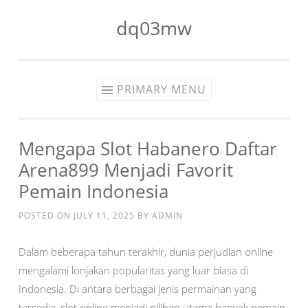
dq03mw
Skip
to
content
PRIMARY MENU
Mengapa Slot Habanero Daftar
Arena899 Menjadi Favorit
Pemain Indonesia
POSTED ON
JULY 11, 2025
BY
ADMIN
Dalam beberapa tahun terakhir, dunia perjudian online
mengalami lonjakan popularitas yang luar biasa di
Indonesia. Di antara berbagai jenis permainan yang
tersedia, slot online menjadi pilihan utama banyak pemain