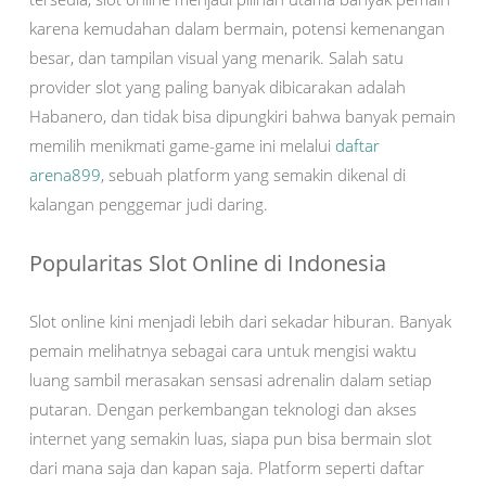
karena kemudahan dalam bermain, potensi kemenangan
besar, dan tampilan visual yang menarik. Salah satu
provider slot yang paling banyak dibicarakan adalah
Habanero, dan tidak bisa dipungkiri bahwa banyak pemain
memilih menikmati game-game ini melalui
daftar
arena899
, sebuah platform yang semakin dikenal di
kalangan penggemar judi daring.
Popularitas Slot Online di Indonesia
Slot online kini menjadi lebih dari sekadar hiburan. Banyak
pemain melihatnya sebagai cara untuk mengisi waktu
luang sambil merasakan sensasi adrenalin dalam setiap
putaran. Dengan perkembangan teknologi dan akses
internet yang semakin luas, siapa pun bisa bermain slot
dari mana saja dan kapan saja. Platform seperti daftar