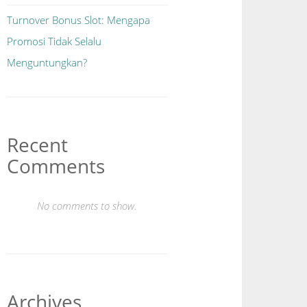
Turnover Bonus Slot: Mengapa
Promosi Tidak Selalu
Menguntungkan?
Recent
Comments
No comments to show.
Archives