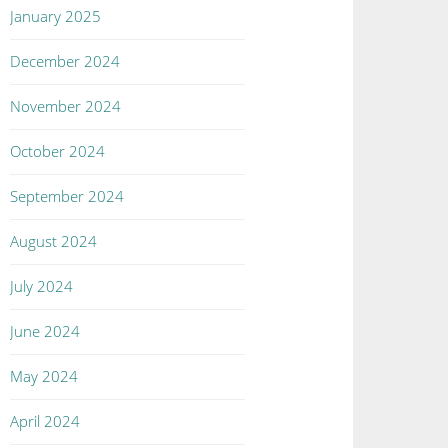
January 2025
December 2024
November 2024
October 2024
September 2024
August 2024
July 2024
June 2024
May 2024
April 2024