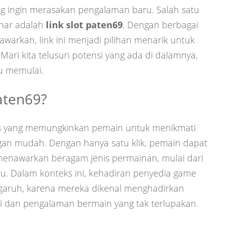
g ingin merasakan pengalaman baru. Salah satu
inar adalah
link slot paten69
. Dengan berbagai
awarkan, link ini menjadi pilihan menarik untuk
 Mari kita telusuri potensi yang ada di dalamnya,
u memulai.
Paten69?
s yang memungkinkan pemain untuk menikmati
gan mudah. Dengan hanya satu klik, pemain dapat
menawarkan beragam jenis permainan, mulai dari
aru. Dalam konteks ini, kehadiran penyedia game
aruh, karena mereka dikenal menghadirkan
gi dan pengalaman bermain yang tak terlupakan.