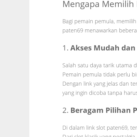
Mengapa Memilih L
Bagi pemain pemula, memilih p
paten69 menawarkan beberap
1.
Akses Mudah dan
Salah satu daya tarik utama 
Pemain pemula tidak perlu bi
Dengan link yang jelas dan t
yang ingin dicoba tanpa haru
2.
Beragam Pilihan 
Di dalam link slot paten69, te
Dari slot klasik yang nostalg