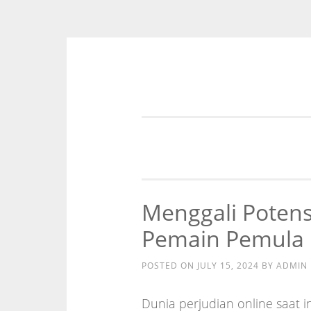
Skip
to
content
Menggali Potens
Pemain Pemula
POSTED ON
JULY 15, 2024
BY
ADMIN
Dunia perjudian online saat 