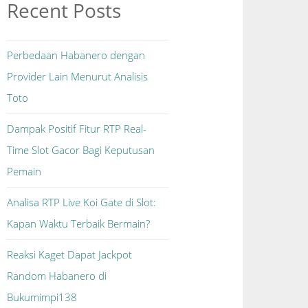
Recent Posts
Perbedaan Habanero dengan
Provider Lain Menurut Analisis
Toto
Dampak Positif Fitur RTP Real-
Time Slot Gacor Bagi Keputusan
Pemain
Analisa RTP Live Koi Gate di Slot:
Kapan Waktu Terbaik Bermain?
Reaksi Kaget Dapat Jackpot
Random Habanero di
Bukumimpi138