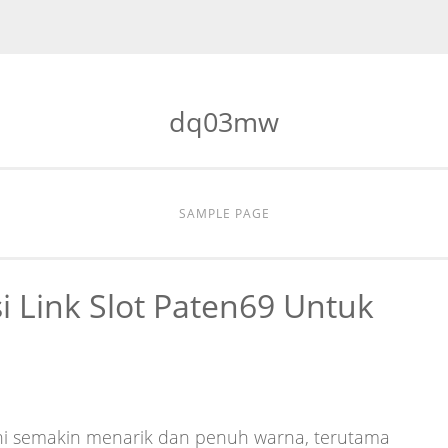
dq03mw
SAMPLE PAGE
i Link Slot Paten69 Untuk
ini semakin menarik dan penuh warna, terutama