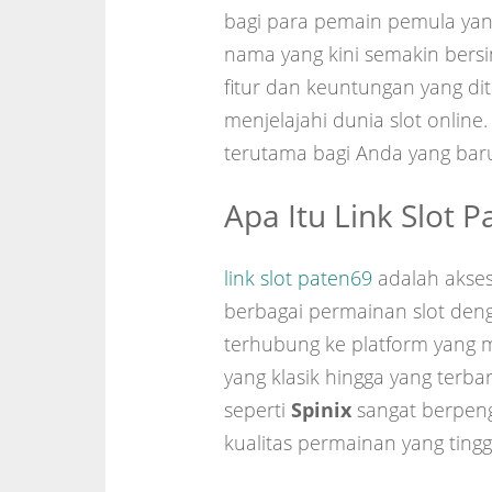
bagi para pemain pemula yan
nama yang kini semakin bers
fitur dan keuntungan yang dit
menjelajahi dunia slot online.
terutama bagi Anda yang bar
Apa Itu Link Slot 
link slot paten69
adalah akse
berbagai permainan slot den
terhubung ke platform yang 
yang klasik hingga yang terb
seperti
Spinix
sangat berpeng
kualitas permainan yang ting