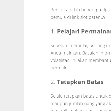
Berikut adalah beberapa tip
pemula di link slot paten69:
1.
Pelajari Permaina
Sebelum memulai, penting un
Anda mainkan. Bacalah informa
volatilitas. Ini akan memban
bermain.
2.
Tetapkan Batas
Selalu tetapkan batas untuk d
maupun jumlah uang yang aka
bankroll adalah kunci untuk