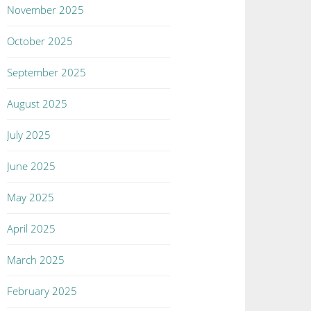
November 2025
October 2025
September 2025
August 2025
July 2025
June 2025
May 2025
April 2025
March 2025
February 2025