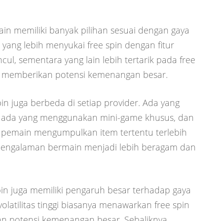
n memiliki banyak pilihan sesuai dengan gaya
ang lebih menyukai free spin dengan fitur
l, sementara yang lain lebih tertarik pada free
api memberikan potensi kemenangan besar.
pin juga berbeda di setiap provider. Ada yang
, ada yang menggunakan mini-game khusus, dan
pemain mengumpulkan item tertentu terlebih
 pengalaman bermain menjadi lebih beragam dan
ee spin juga memiliki pengaruh besar terhadap gaya
latilitas tinggi biasanya menawarkan free spin
gan potensi kemenangan besar. Sebaliknya,