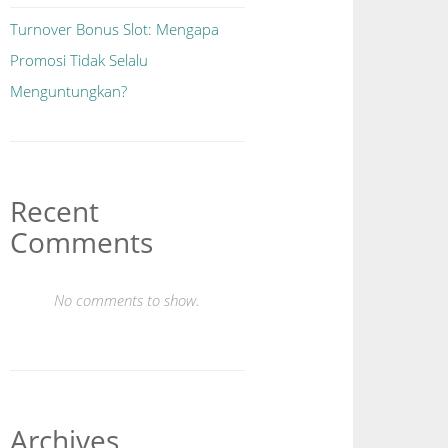
Turnover Bonus Slot: Mengapa
Promosi Tidak Selalu
Menguntungkan?
Recent
Comments
No comments to show.
Archives