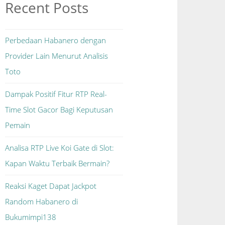
Recent Posts
Perbedaan Habanero dengan
Provider Lain Menurut Analisis
Toto
Dampak Positif Fitur RTP Real-
Time Slot Gacor Bagi Keputusan
Pemain
Analisa RTP Live Koi Gate di Slot:
Kapan Waktu Terbaik Bermain?
Reaksi Kaget Dapat Jackpot
Random Habanero di
Bukumimpi138