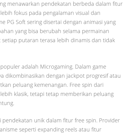
 yang menawarkan pendekatan berbeda dalam fitur
i lebih fokus pada pengalaman visual dan
ame PG Soft sering disertai dengan animasi yang
bahan yang bisa berubah selama permainan
setiap putaran terasa lebih dinamis dan tidak
ah populer adalah Microgaming. Dalam game
nya dikombinasikan dengan jackpot progresif atau
tkan peluang kemenangan. Free spin dari
lebih klasik, tetapi tetap memberikan peluang
ntung.
i pendekatan unik dalam fitur free spin. Provider
isme seperti expanding reels atau fitur