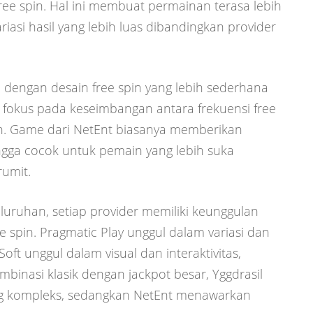
ree spin. Hal ini membuat permainan terasa lebih
asi hasil yang lebih luas dibandingkan provider
l dengan desain free spin yang lebih sederhana
 fokus pada keseimbangan antara frekuensi free
n. Game dari NetEnt biasanya memberikan
ngga cocok untuk pemain yang lebih suka
rumit.
luruhan, setiap provider memiliki keunggulan
e spin. Pragmatic Play unggul dalam variasi dan
t unggul dalam visual dan interaktivitas,
inasi klasik dengan jackpot besar, Yggdrasil
ang kompleks, sedangkan NetEnt menawarkan