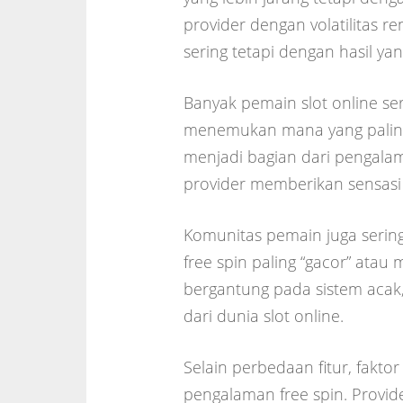
provider dengan volatilitas 
sering tetapi dengan hasil yang
Banyak pemain slot online se
menemukan mana yang paling 
menjadi bagian dari pengal
provider memberikan sensasi
Komunitas pemain juga sering
free spin paling “gacor” ata
bergantung pada sistem acak, 
dari dunia slot online.
Selain perbedaan fitur, fakto
pengalaman free spin. Provi