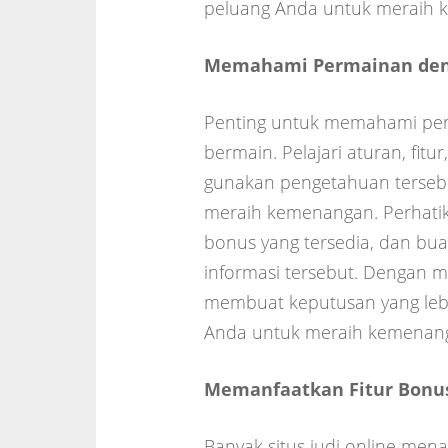
peluang Anda untuk meraih 
Memahami Permainan den
Penting untuk memahami per
bermain. Pelajari aturan, fit
gunakan pengetahuan terseb
meraih kemenangan. Perhatik
bonus yang tersedia, dan buat
informasi tersebut. Dengan
membuat keputusan yang lebi
Anda untuk meraih kemenang
Memanfaatkan Fitur Bonu
Banyak situs judi online me