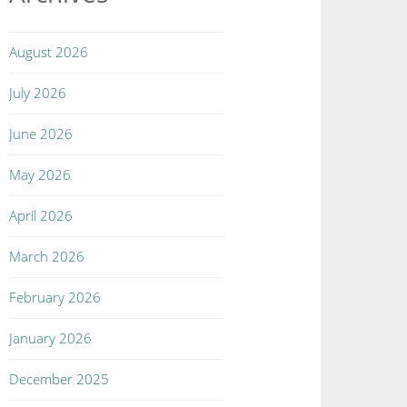
August 2026
July 2026
June 2026
May 2026
April 2026
March 2026
February 2026
January 2026
December 2025