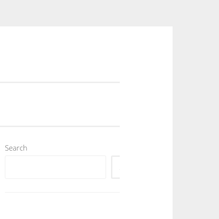
Search
SEARCH