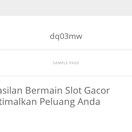
dq03mw
SAMPLE PAGE
silan Bermain Slot Gacor
timalkan Peluang Anda
N