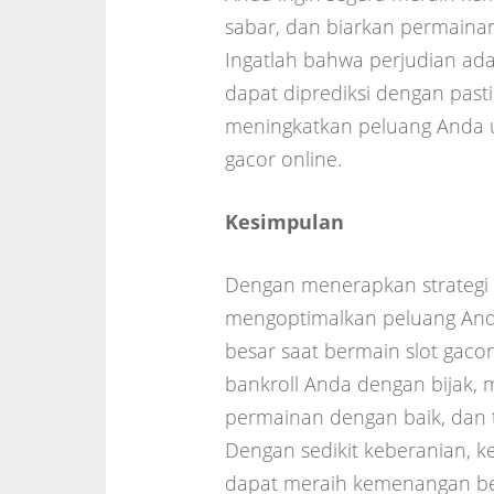
sabar, dan biarkan permainan
Ingatlah bahwa perjudian ad
dapat diprediksi dengan past
meningkatkan peluang Anda u
gacor online.
Kesimpulan
Dengan menerapkan strategi 
mengoptimalkan peluang And
besar saat bermain slot gacor 
bankroll Anda dengan bijak, 
permainan dengan baik, dan 
Dengan sedikit keberanian, k
dapat meraih kemenangan bes