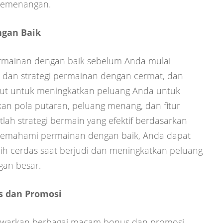
kemenangan.
gan Baik
mainan dengan baik sebelum Anda mulai
ur, dan strategi permainan dengan cermat, dan
ut untuk meningkatkan peluang Anda untuk
an pola putaran, peluang menang, dan fitur
lah strategi bermain yang efektif berdasarkan
 memahami permainan dengan baik, Anda dapat
h cerdas saat berjudi dan meningkatkan peluang
an besar.
s dan Promosi
nawarkan berbagai macam bonus dan promosi