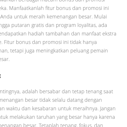
ka. Manfaatkanlah fitur bonus dan promosi ini
 Anda untuk meraih kemenangan besar. Mulai
gga putaran gratis dan program loyalitas, ada
ndapatkan hadiah tambahan dan manfaat ekstra
e. Fitur bonus dan promosi ini tidak hanya
n, tetapi juga meningkatkan peluang pemain
sar.
g
pentingnya, adalah bersabar dan tetap tenang saat
emenangan besar tidak selalu datang dengan
ukan waktu dan kesabaran untuk meraihnya. Jangan
ntuk melakukan taruhan yang besar hanya karena
enangan besar. Tetaplah tenang, fokus, dan