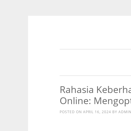
Skip
to
content
Rahasia Keberha
Online: Mengop
POSTED ON
APRIL 16, 2024
BY
ADMI