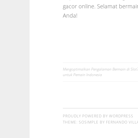
gacor online. Selamat berma
Anda!
Mengoptimalkan Pengalaman Bermain di Slot77
Post
untuk Pemain Indonesia
navigation
PROUDLY POWERED BY WORDPRESS
THEME: SOSIMPLE BY
FERNANDO VILL