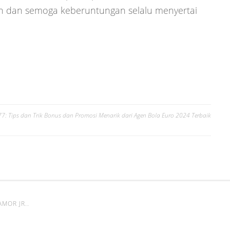
in dan semoga keberuntungan selalu menyertai
: Tips dan Trik
Bonus dan Promosi Menarik dari Agen Bola Euro 2024 Terbaik
AMOR JR.
.