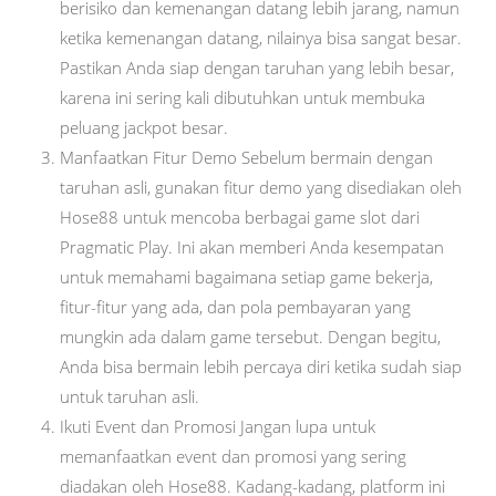
berisiko dan kemenangan datang lebih jarang, namun
ketika kemenangan datang, nilainya bisa sangat besar.
Pastikan Anda siap dengan taruhan yang lebih besar,
karena ini sering kali dibutuhkan untuk membuka
peluang jackpot besar.
Manfaatkan Fitur Demo Sebelum bermain dengan
taruhan asli, gunakan fitur demo yang disediakan oleh
Hose88 untuk mencoba berbagai game slot dari
Pragmatic Play. Ini akan memberi Anda kesempatan
untuk memahami bagaimana setiap game bekerja,
fitur-fitur yang ada, dan pola pembayaran yang
mungkin ada dalam game tersebut. Dengan begitu,
Anda bisa bermain lebih percaya diri ketika sudah siap
untuk taruhan asli.
Ikuti Event dan Promosi Jangan lupa untuk
memanfaatkan event dan promosi yang sering
diadakan oleh Hose88. Kadang-kadang, platform ini