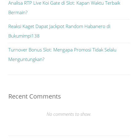
Analisa RTP Live Koi Gate di Slot: Kapan Waktu Terbaik
Bermain?
Reaksi Kaget Dapat Jackpot Random Habanero di
Bukumimpi138
Turnover Bonus Slot: Mengapa Promosi Tidak Selalu
Menguntungkan?
Recent Comments
No comments to show.