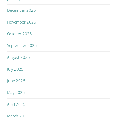
December 2025
November 2025
October 2025
September 2025
August 2025
July 2025
June 2025
May 2025
April 2025
March 2025