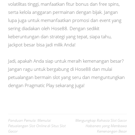
volatilitas tinggi, manfaatkan fitur bonus dan free spins,
serta kelola anggaran permainan dengan bijak. Jangan
lupa juga untuk memanfaatkan promosi dan event yang
sering diadakan oleh Hose88. Dengan sedikit
keberuntungan dan strategi yang tepat, siapa tahu,
jackpot besar bisa jadi milik Anda!
Jadi, apakah Anda siap untuk meraih kemenangan besar?
Jangan ragu untuk bergabung di Hose88 dan mulai
petualangan bermain slot yang seru dan menguntungkan
dengan Pragmatic Play sekarang juga!
Post
Panduan Pemula: Memulai
Mengungkap Rahasia Slot Gacor
Petualangan Slot Online di Situs Slot
Habanero yang Membawa
navigation
Gacor
Kemenangan Besar