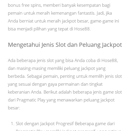
bonus free spins, memberi banyak kesempatan bagi
pemain untuk meraih kemenangan fantastis. Jadi, jika
Anda berniat untuk meraih jackpot besar, game-game ini
bisa menjadi pilihan yang tepat di Hose88.
Mengetahui Jenis Slot dan Peluang Jackpot
Ada beberapa jenis slot yang bisa Anda coba di Hose88,
dan masing-masing memiliki peluang jackpot yang
berbeda. Sebagai pemain, penting untuk memilih jenis slot
yang sesuai dengan gaya permainan dan tingkat
keberanian Anda. Berikut adalah beberapa jenis game slot
dari Pragmatic Play yang menawarkan peluang jackpot
besar:
Slot dengan Jackpot Progresif Beberapa game dari