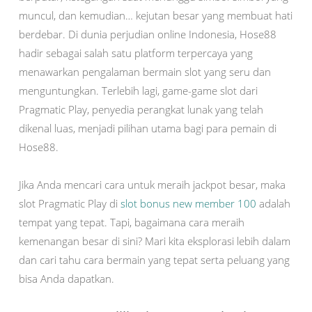
muncul, dan kemudian… kejutan besar yang membuat hati
berdebar. Di dunia perjudian online Indonesia, Hose88
hadir sebagai salah satu platform terpercaya yang
menawarkan pengalaman bermain slot yang seru dan
menguntungkan. Terlebih lagi, game-game slot dari
Pragmatic Play, penyedia perangkat lunak yang telah
dikenal luas, menjadi pilihan utama bagi para pemain di
Hose88.
Jika Anda mencari cara untuk meraih jackpot besar, maka
slot Pragmatic Play di
slot bonus new member 100
adalah
tempat yang tepat. Tapi, bagaimana cara meraih
kemenangan besar di sini? Mari kita eksplorasi lebih dalam
dan cari tahu cara bermain yang tepat serta peluang yang
bisa Anda dapatkan.