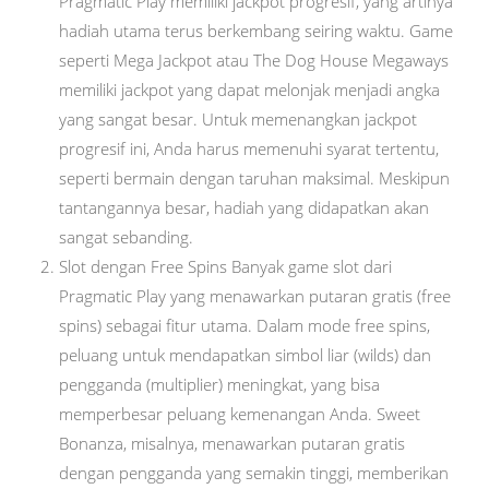
Pragmatic Play memiliki jackpot progresif, yang artinya
hadiah utama terus berkembang seiring waktu. Game
seperti Mega Jackpot atau The Dog House Megaways
memiliki jackpot yang dapat melonjak menjadi angka
yang sangat besar. Untuk memenangkan jackpot
progresif ini, Anda harus memenuhi syarat tertentu,
seperti bermain dengan taruhan maksimal. Meskipun
tantangannya besar, hadiah yang didapatkan akan
sangat sebanding.
Slot dengan Free Spins Banyak game slot dari
Pragmatic Play yang menawarkan putaran gratis (free
spins) sebagai fitur utama. Dalam mode free spins,
peluang untuk mendapatkan simbol liar (wilds) dan
pengganda (multiplier) meningkat, yang bisa
memperbesar peluang kemenangan Anda. Sweet
Bonanza, misalnya, menawarkan putaran gratis
dengan pengganda yang semakin tinggi, memberikan