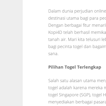
Dalam dunia perjudian online
destinasi utama bagi para pe
Dengan berbagai fitur menari
Kopi4D telah berhasil memika
tanah air. Mari kita telusuri
bagi pecinta togel dan baga
sana.
Pilihan Togel Terlengkap
Salah satu alasan utama meng
togel adalah karena mereka m
togel Singapore (SGP), togel 
menyediakan berbagai pasaran