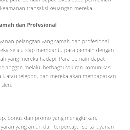
g keamanan transaksi keuangan mereka.
amah dan Profesional
ayanan pelanggan yang ramah dan profesional.
eka selalu siap membantu para pemain dengan
lah yang mereka hadapi. Para pemain dapat
langgan melalui berbagai saluran komunikasi
ail, atau telepon, dan mereka akan mendapatkan
sien.
gkap, bonus dan promo yang menggiurkan,
yaran yang aman dan terpercaya, serta layanan