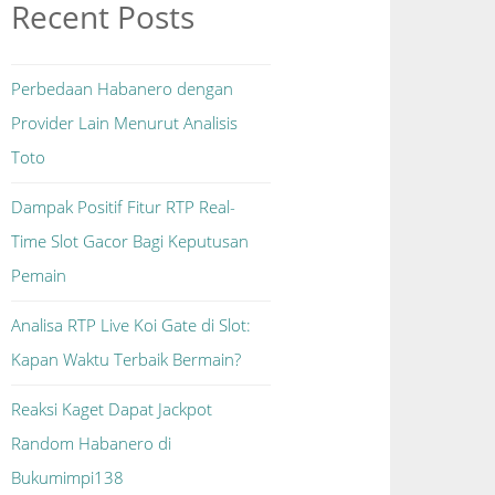
Recent Posts
Perbedaan Habanero dengan
Provider Lain Menurut Analisis
Toto
Dampak Positif Fitur RTP Real-
Time Slot Gacor Bagi Keputusan
Pemain
Analisa RTP Live Koi Gate di Slot:
Kapan Waktu Terbaik Bermain?
Reaksi Kaget Dapat Jackpot
Random Habanero di
Bukumimpi138