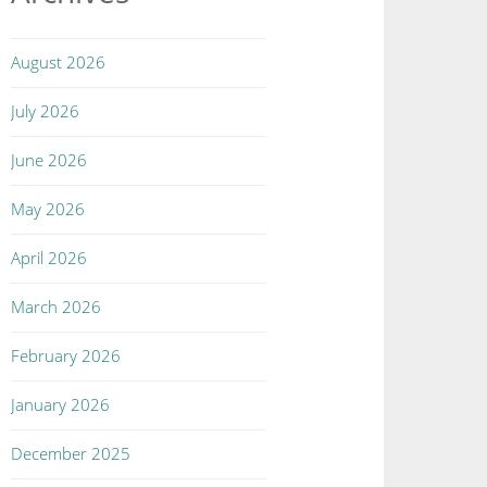
August 2026
July 2026
June 2026
May 2026
April 2026
March 2026
February 2026
January 2026
December 2025