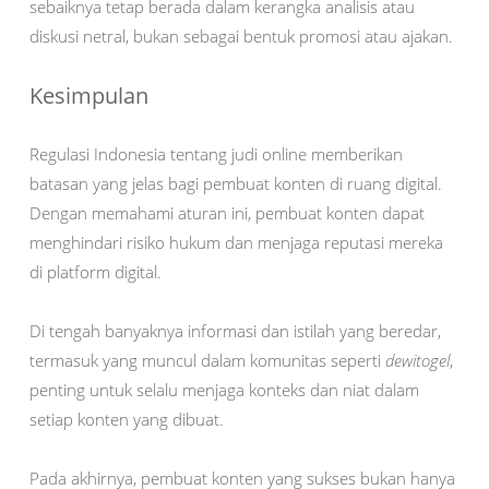
sebaiknya tetap berada dalam kerangka analisis atau
diskusi netral, bukan sebagai bentuk promosi atau ajakan.
Kesimpulan
Regulasi Indonesia tentang judi online memberikan
batasan yang jelas bagi pembuat konten di ruang digital.
Dengan memahami aturan ini, pembuat konten dapat
menghindari risiko hukum dan menjaga reputasi mereka
di platform digital.
Di tengah banyaknya informasi dan istilah yang beredar,
termasuk yang muncul dalam komunitas seperti
dewitogel
,
penting untuk selalu menjaga konteks dan niat dalam
setiap konten yang dibuat.
Pada akhirnya, pembuat konten yang sukses bukan hanya