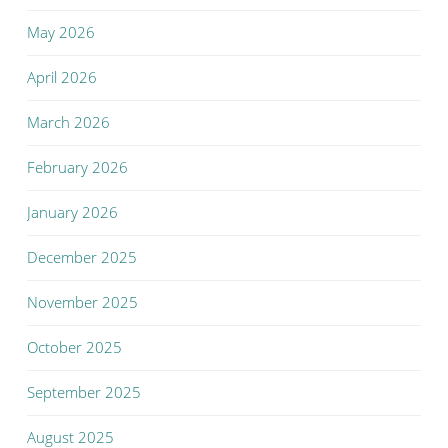
May 2026
April 2026
March 2026
February 2026
January 2026
December 2025
November 2025
October 2025
September 2025
August 2025