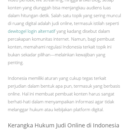
konten yang diunggah bisa menjangkau audiens luas
dalam hitungan detik. Salah satu topik yang sering muncul
di ruang digital adalah judi online, termasuk istilah seperti
dewitogel login alternatif
yang kadang disebut dalam
percakapan komunitas internet. Namun, bagi pembuat
konten, memahami regulasi Indonesia terkait topik ini
bukan sekadar pilihan—melainkan kewajiban yang
penting.
Indonesia memiliki aturan yang cukup tegas terkait
perjudian dalam bentuk apa pun, termasuk yang berbasis
online. Hal ini membuat pembuat konten harus sangat
berhati-hati dalam menyampaikan informasi agar tidak
melanggar hukum atau kebijakan platform digital.
Kerangka Hukum Judi Online di Indonesia