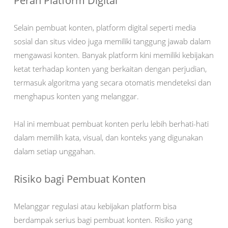
Peran Platform Digital
Selain pembuat konten, platform digital seperti media
sosial dan situs video juga memiliki tanggung jawab dalam
mengawasi konten. Banyak platform kini memiliki kebijakan
ketat terhadap konten yang berkaitan dengan perjudian,
termasuk algoritma yang secara otomatis mendeteksi dan
menghapus konten yang melanggar.
Hal ini membuat pembuat konten perlu lebih berhati-hati
dalam memilih kata, visual, dan konteks yang digunakan
dalam setiap unggahan.
Risiko bagi Pembuat Konten
Melanggar regulasi atau kebijakan platform bisa
berdampak serius bagi pembuat konten. Risiko yang