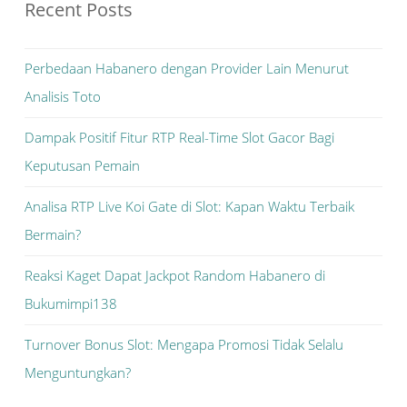
Recent Posts
Perbedaan Habanero dengan Provider Lain Menurut
Analisis Toto
Dampak Positif Fitur RTP Real-Time Slot Gacor Bagi
Keputusan Pemain
Analisa RTP Live Koi Gate di Slot: Kapan Waktu Terbaik
Bermain?
Reaksi Kaget Dapat Jackpot Random Habanero di
Bukumimpi138
Turnover Bonus Slot: Mengapa Promosi Tidak Selalu
Menguntungkan?