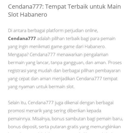
Cendana777: Tempat Terbaik untuk Main
Slot Habanero
Di antara berbagai platform perjudian online,
Cendana777
adalah pilihan terbaik bagi para pemain
yang ingin menikmati game-game dari Habanero.
Mengapa? Cendana777 menawarkan pengalaman
bermain yang lancar, tanpa gangguan, dan aman. Proses
registrasi yang mudah dan berbagai pilihan pembayaran
yang cepat dan aman menjadikan Cendana777 tempat
yang nyaman untuk bermain slot.
Selain itu, Cendana777 juga dikenal dengan berbagai
promosi menarik yang sering diberikan kepada
pemainnya. Misalnya, bonus sambutan bagi pemain baru,
bonus deposit, serta putaran gratis yang memungkinkan