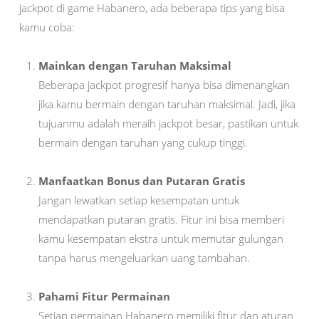
jackpot di game Habanero, ada beberapa tips yang bisa
kamu coba:
Mainkan dengan Taruhan Maksimal
Beberapa jackpot progresif hanya bisa dimenangkan
jika kamu bermain dengan taruhan maksimal. Jadi, jika
tujuanmu adalah meraih jackpot besar, pastikan untuk
bermain dengan taruhan yang cukup tinggi.
Manfaatkan Bonus dan Putaran Gratis
Jangan lewatkan setiap kesempatan untuk
mendapatkan putaran gratis. Fitur ini bisa memberi
kamu kesempatan ekstra untuk memutar gulungan
tanpa harus mengeluarkan uang tambahan.
Pahami Fitur Permainan
Setiap permainan Habanero memiliki fitur dan aturan