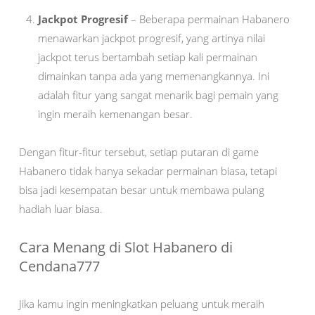
Jackpot Progresif
– Beberapa permainan Habanero
menawarkan jackpot progresif, yang artinya nilai
jackpot terus bertambah setiap kali permainan
dimainkan tanpa ada yang memenangkannya. Ini
adalah fitur yang sangat menarik bagi pemain yang
ingin meraih kemenangan besar.
Dengan fitur-fitur tersebut, setiap putaran di game
Habanero tidak hanya sekadar permainan biasa, tetapi
bisa jadi kesempatan besar untuk membawa pulang
hadiah luar biasa.
Cara Menang di Slot Habanero di
Cendana777
Jika kamu ingin meningkatkan peluang untuk meraih