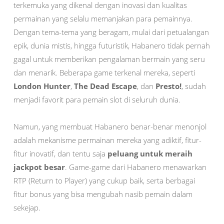
terkemuka yang dikenal dengan inovasi dan kualitas
permainan yang selalu memanjakan para pemainnya.
Dengan tema-tema yang beragam, mulai dari petualangan
epik, dunia mistis, hingga futuristik, Habanero tidak pernah
gagal untuk memberikan pengalaman bermain yang seru
dan menarik. Beberapa game terkenal mereka, seperti
London Hunter
,
The Dead Escape
, dan
Presto!
, sudah
menjadi favorit para pemain slot di seluruh dunia.
Namun, yang membuat Habanero benar-benar menonjol
adalah mekanisme permainan mereka yang adiktif, fitur-
fitur inovatif, dan tentu saja
peluang untuk meraih
jackpot besar
. Game-game dari Habanero menawarkan
RTP (Return to Player) yang cukup baik, serta berbagai
fitur bonus yang bisa mengubah nasib pemain dalam
sekejap.