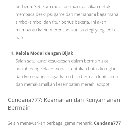
berbeda. Sebelum mulai bermain, pastikan untuk
membaca deskripsi game dan memahami bagaimana
simbol-simbol dan fitur bonus bekerja. Ini akan
membantu kamu merencanakan strategi yang lebih
baik.
Kelola Modal dengan Bijak
Salah satu kunci kesuksesan dalam bermain slot
adalah pengelolaan modal. Tentukan batas kerugian
dan kemenangan agar kamu bisa bermain lebih lama
dan memaksimalkan kesempatan meraih jackpot.
Cendana777: Keamanan dan Kenyamanan
Bermain
Selain menawarkan berbagai game menarik,
Cendana777