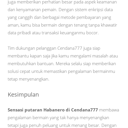
juga memberikan perhatian besar pada aspek keamanan
dan kenyamanan pemain. Dengan sistem enkripsi data
yang canggih dan berbagai metode pembayaran yang
aman, kamu bisa bermain dengan tenang tanpa khawatir
data pribadi atau transaksi keuanganmu bocor.
Tim dukungan pelanggan Cendana777 juga siap
membantu kapan saja jika kamu mengalami masalah atau
membutuhkan bantuan. Mereka selalu siap memberikan
solusi cepat untuk memastikan pengalaman bermainmu
tetap menyenangkan.
Kesimpulan
Sensasi putaran Habanero di Cendana777
membawa
pengalaman bermain yang tak hanya menyenangkan
tetapi juga penuh peluang untuk menang besar. Dengan