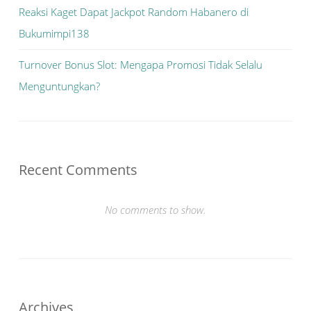
Reaksi Kaget Dapat Jackpot Random Habanero di
Bukumimpi138
Turnover Bonus Slot: Mengapa Promosi Tidak Selalu
Menguntungkan?
Recent Comments
No comments to show.
Archives