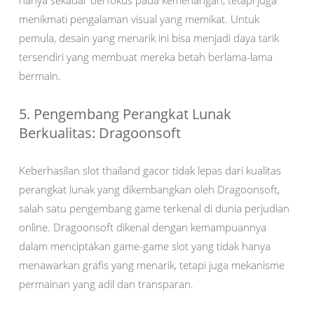
hanya sekadar berfokus pada kemenangan, tetapi juga
menikmati pengalaman visual yang memikat. Untuk
pemula, desain yang menarik ini bisa menjadi daya tarik
tersendiri yang membuat mereka betah berlama-lama
bermain.
5. Pengembang Perangkat Lunak
Berkualitas: Dragoonsoft
Keberhasilan slot thailand gacor tidak lepas dari kualitas
perangkat lunak yang dikembangkan oleh Dragoonsoft,
salah satu pengembang game terkenal di dunia perjudian
online. Dragoonsoft dikenal dengan kemampuannya
dalam menciptakan game-game slot yang tidak hanya
menawarkan grafis yang menarik, tetapi juga mekanisme
permainan yang adil dan transparan.