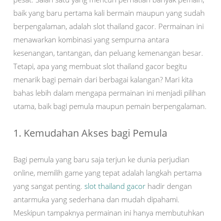
baik yang baru pertama kali bermain maupun yang sudah
berpengalaman, adalah slot thailand gacor. Permainan ini
menawarkan kombinasi yang sempurna antara
kesenangan, tantangan, dan peluang kemenangan besar.
Tetapi, apa yang membuat slot thailand gacor begitu
menarik bagi pemain dari berbagai kalangan? Mari kita
bahas lebih dalam mengapa permainan ini menjadi pilihan
utama, baik bagi pemula maupun pemain berpengalaman.
1. Kemudahan Akses bagi Pemula
Bagi pemula yang baru saja terjun ke dunia perjudian
online, memilih game yang tepat adalah langkah pertama
yang sangat penting.
slot thailand gacor
hadir dengan
antarmuka yang sederhana dan mudah dipahami.
Meskipun tampaknya permainan ini hanya membutuhkan