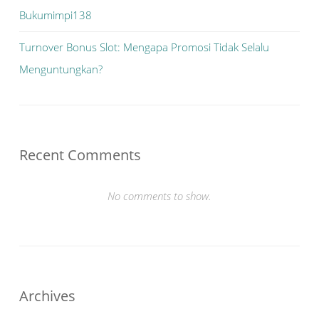
Bukumimpi138
Turnover Bonus Slot: Mengapa Promosi Tidak Selalu
Menguntungkan?
Recent Comments
No comments to show.
Archives