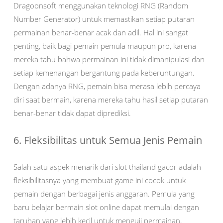
Dragoonsoft menggunakan teknologi RNG (Random
Number Generator) untuk memastikan setiap putaran
permainan benar-benar acak dan adil. Hal ini sangat
penting, baik bagi pemain pemula maupun pro, karena
mereka tahu bahwa permainan ini tidak dimanipulasi dan
setiap kemenangan bergantung pada keberuntungan.
Dengan adanya RNG, pemain bisa merasa lebih percaya
diri saat bermain, karena mereka tahu hasil setiap putaran
benar-benar tidak dapat diprediksi.
6. Fleksibilitas untuk Semua Jenis Pemain
Salah satu aspek menarik dari slot thailand gacor adalah
fleksibilitasnya yang membuat game ini cocok untuk
pemain dengan berbagai jenis anggaran. Pemula yang
baru belajar bermain slot online dapat memulai dengan
taruhan yang lebih kecil untuk menguji permainan,