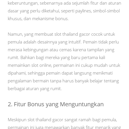
keberuntungan, sebenarnya ada sejumlah fitur dan aturan
dasar yang perlu diketahui, seperti paylines, simbol-simbol
khusus, dan mekanisme bonus.
Namun, yang membuat slot thailand gacor cocok untuk
pemula adalah desainnya yang intuitif. Pemain tidak perlu
merasa kebingungan atau cemas karena tampilan yang
rumit. Bahkan bagi mereka yang baru pertama kali
memainkan slot online, permainan ini cukup mudah untuk
dipahami, sehingga pemain dapat langsung menikmati
pengalaman bermain tanpa harus banyak belajar tentang
berbagai aturan yang rumit.
2. Fitur Bonus yang Menguntungkan
Meskipun slot thailand gacor sangat ramah bagi pemula,
permainan ini juga menawarkan banyak fitur menarik yang