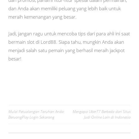
dan promosi, pahami fitur-fitur spesial dalam permainan,
dan Anda akan memiliki peluang yang lebih baik untuk
meraih kemenangan yang besar.
Jadi, jangan ragu untuk mencoba tips dari para ahli ini saat
bermain slot di Lord88. Siapa tahu, mungkin Anda akan
menjadi salah satu pemain yang berhasil meraih jackpot
besar!
Post
Mulai Petualangan Taruhan Anda:
Mengapa Uber77 Berbeda dari Situs
BeruangPlay Login Sekarang
Judi Online Lain di Indonesia
navigation