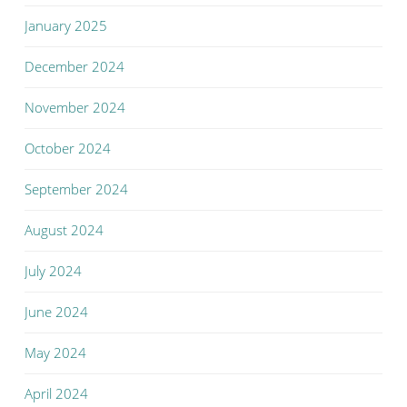
January 2025
December 2024
November 2024
October 2024
September 2024
August 2024
July 2024
June 2024
May 2024
April 2024