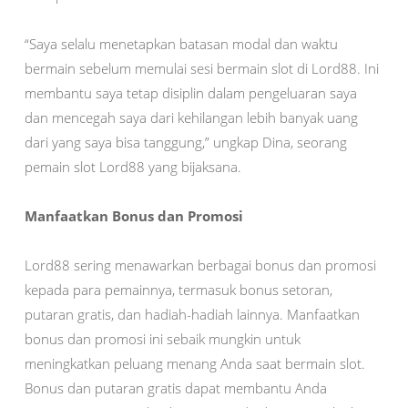
“Saya selalu menetapkan batasan modal dan waktu
bermain sebelum memulai sesi bermain slot di Lord88. Ini
membantu saya tetap disiplin dalam pengeluaran saya
dan mencegah saya dari kehilangan lebih banyak uang
dari yang saya bisa tanggung,” ungkap Dina, seorang
pemain slot Lord88 yang bijaksana.
Manfaatkan Bonus dan Promosi
Lord88 sering menawarkan berbagai bonus dan promosi
kepada para pemainnya, termasuk bonus setoran,
putaran gratis, dan hadiah-hadiah lainnya. Manfaatkan
bonus dan promosi ini sebaik mungkin untuk
meningkatkan peluang menang Anda saat bermain slot.
Bonus dan putaran gratis dapat membantu Anda