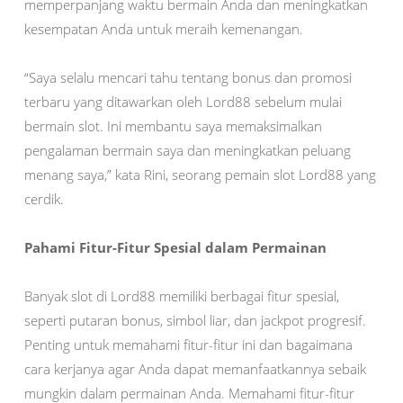
memperpanjang waktu bermain Anda dan meningkatkan
kesempatan Anda untuk meraih kemenangan.
“Saya selalu mencari tahu tentang bonus dan promosi
terbaru yang ditawarkan oleh Lord88 sebelum mulai
bermain slot. Ini membantu saya memaksimalkan
pengalaman bermain saya dan meningkatkan peluang
menang saya,” kata Rini, seorang pemain slot Lord88 yang
cerdik.
Pahami Fitur-Fitur Spesial dalam Permainan
Banyak slot di Lord88 memiliki berbagai fitur spesial,
seperti putaran bonus, simbol liar, dan jackpot progresif.
Penting untuk memahami fitur-fitur ini dan bagaimana
cara kerjanya agar Anda dapat memanfaatkannya sebaik
mungkin dalam permainan Anda. Memahami fitur-fitur