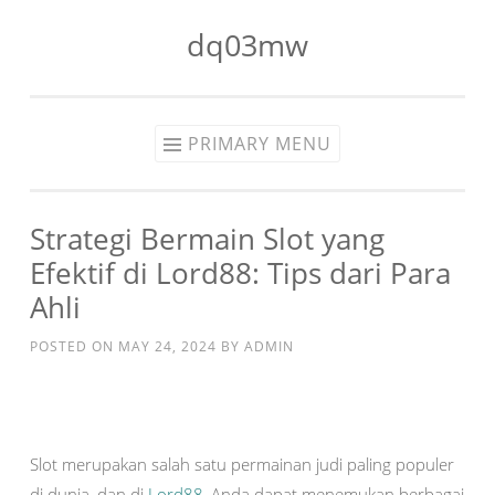
dq03mw
Skip
to
content
PRIMARY MENU
Strategi Bermain Slot yang
Efektif di Lord88: Tips dari Para
Ahli
POSTED ON
MAY 24, 2024
BY
ADMIN
Slot merupakan salah satu permainan judi paling populer
di dunia, dan di
Lord88
, Anda dapat menemukan berbagai