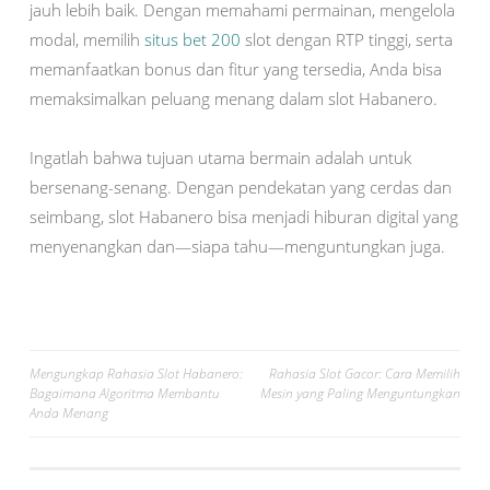
jauh lebih baik. Dengan memahami permainan, mengelola
modal, memilih
situs bet 200
slot dengan RTP tinggi, serta
memanfaatkan bonus dan fitur yang tersedia, Anda bisa
memaksimalkan peluang menang dalam slot Habanero.
Ingatlah bahwa tujuan utama bermain adalah untuk
bersenang-senang. Dengan pendekatan yang cerdas dan
seimbang, slot Habanero bisa menjadi hiburan digital yang
menyenangkan dan—siapa tahu—menguntungkan juga.
Post
Mengungkap Rahasia Slot Habanero:
Rahasia Slot Gacor: Cara Memilih
Bagaimana Algoritma Membantu
Mesin yang Paling Menguntungkan
navigation
Anda Menang