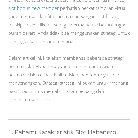
slot bonus new member
perhatian berkat tampilan visual
yang memikat dan fitur permainan yang inovatif. Tapi,
meskipun slot dikenal sebagai permainan keberuntungan,
bukan berarti Anda tidak bisa menggunakan strategi untuk
meningkatkan peluang menang.
Dalam artikel ini, kita akan membahas beberapa strategi
bermain slot Habanero yang bisa membantu Anda
bermain lebih cerdas, lebih efisien, dan tentunya lebih
menyenangkan. Strategi-strategi ini bukan untuk “menang
pasti”, tapi untuk memaksimalkan peluang dan
meminimalkan risiko.
1. Pahami Karakteristik Slot Habanero