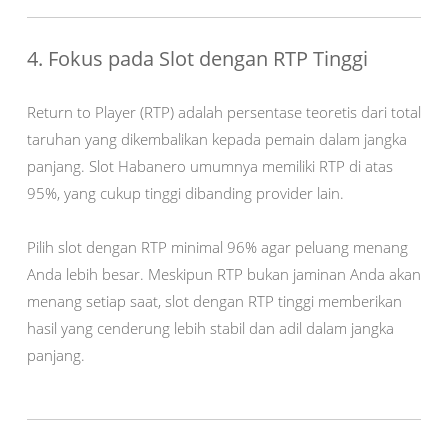
4. Fokus pada Slot dengan RTP Tinggi
Return to Player (RTP) adalah persentase teoretis dari total
taruhan yang dikembalikan kepada pemain dalam jangka
panjang. Slot Habanero umumnya memiliki RTP di atas
95%, yang cukup tinggi dibanding provider lain.
Pilih slot dengan RTP minimal 96% agar peluang menang
Anda lebih besar. Meskipun RTP bukan jaminan Anda akan
menang setiap saat, slot dengan RTP tinggi memberikan
hasil yang cenderung lebih stabil dan adil dalam jangka
panjang.