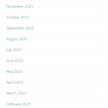
November 2025
October 2025
September 2025
August 2025
July 2025
June 2025
May 2025
April 2025
March 2025
February 2025