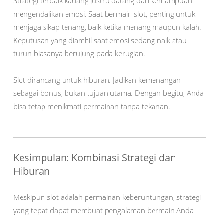
Strategi terbaik kadang justru datang dari kemampuan
mengendalikan emosi. Saat bermain slot, penting untuk
menjaga sikap tenang, baik ketika menang maupun kalah.
Keputusan yang diambil saat emosi sedang naik atau
turun biasanya berujung pada kerugian.
Slot dirancang untuk hiburan. Jadikan kemenangan
sebagai bonus, bukan tujuan utama. Dengan begitu, Anda
bisa tetap menikmati permainan tanpa tekanan.
Kesimpulan: Kombinasi Strategi dan
Hiburan
Meskipun slot adalah permainan keberuntungan, strategi
yang tepat dapat membuat pengalaman bermain Anda