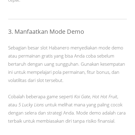
3. Manfaatkan Mode Demo
Sebagian besar slot Habanero menyediakan mode demo
atau permainan gratis yang bisa Anda coba sebelum
bertaruh dengan uang sungguhan. Gunakan kesempatan
ini untuk mempelajari pola permainan, fitur bonus, dan
volatilitas dari slot tersebut.
Cobalah beberapa game seperti
Koi Gate
,
Hot Hot Fruit
,
atau
5 Lucky Lions
untuk melihat mana yang paling cocok
dengan selera dan strategi Anda. Mode demo adalah cara
terbaik untuk membiasakan diri tanpa risiko finansial.