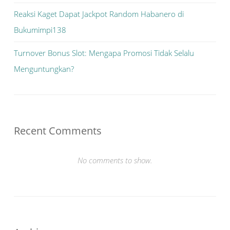
Reaksi Kaget Dapat Jackpot Random Habanero di
Bukumimpi138
Turnover Bonus Slot: Mengapa Promosi Tidak Selalu
Menguntungkan?
Recent Comments
No comments to show.