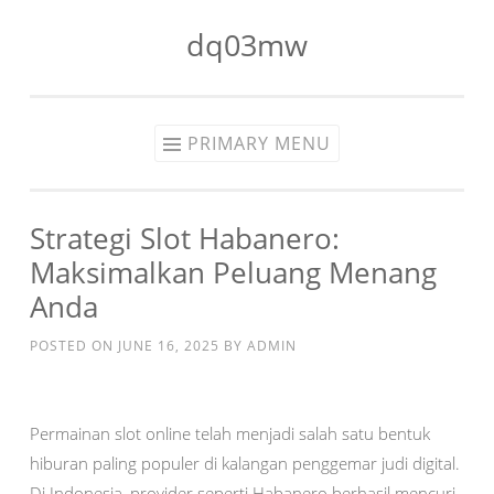
dq03mw
Skip
to
content
PRIMARY MENU
Strategi Slot Habanero:
Maksimalkan Peluang Menang
Anda
POSTED ON
JUNE 16, 2025
BY
ADMIN
Permainan slot online telah menjadi salah satu bentuk
hiburan paling populer di kalangan penggemar judi digital.
Di Indonesia, provider seperti Habanero berhasil mencuri