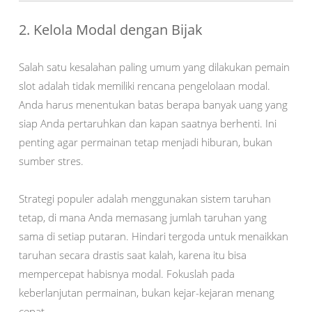
2. Kelola Modal dengan Bijak
Salah satu kesalahan paling umum yang dilakukan pemain
slot adalah tidak memiliki rencana pengelolaan modal.
Anda harus menentukan batas berapa banyak uang yang
siap Anda pertaruhkan dan kapan saatnya berhenti. Ini
penting agar permainan tetap menjadi hiburan, bukan
sumber stres.
Strategi populer adalah menggunakan sistem taruhan
tetap, di mana Anda memasang jumlah taruhan yang
sama di setiap putaran. Hindari tergoda untuk menaikkan
taruhan secara drastis saat kalah, karena itu bisa
mempercepat habisnya modal. Fokuslah pada
keberlanjutan permainan, bukan kejar-kejaran menang
cepat.