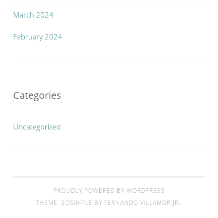
March 2024
February 2024
Categories
Uncategorized
PROUDLY POWERED BY WORDPRESS
THEME: SOSIMPLE BY
FERNANDO VILLAMOR JR.
.