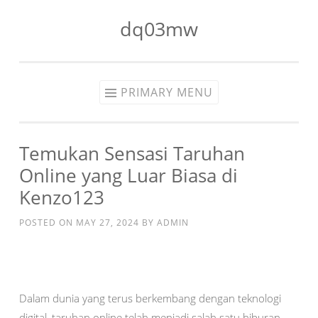
dq03mw
Skip
to
content
PRIMARY MENU
Temukan Sensasi Taruhan
Online yang Luar Biasa di
Kenzo123
POSTED ON
MAY 27, 2024
BY
ADMIN
Dalam dunia yang terus berkembang dengan teknologi
digital, taruhan online telah menjadi salah satu hiburan