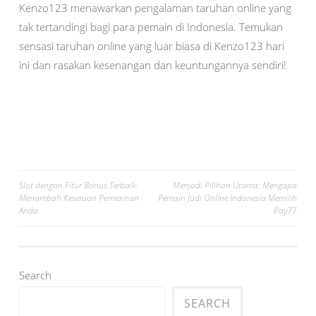
Kenzo123 menawarkan pengalaman taruhan online yang
tak tertandingi bagi para pemain di Indonesia. Temukan
sensasi taruhan online yang luar biasa di Kenzo123 hari
ini dan rasakan kesenangan dan keuntungannya sendiri!
Post
Slot dengan Fitur Bonus Terbaik:
Menjadi Pilihan Utama: Mengapa
Menambah Keseruan Permainan
Pemain Judi Online Indonesia Memilih
navigation
Anda
Pay77
Search
SEARCH