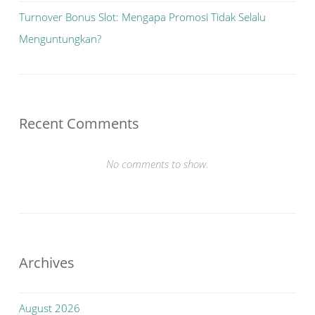
Turnover Bonus Slot: Mengapa Promosi Tidak Selalu
Menguntungkan?
Recent Comments
No comments to show.
Archives
August 2026