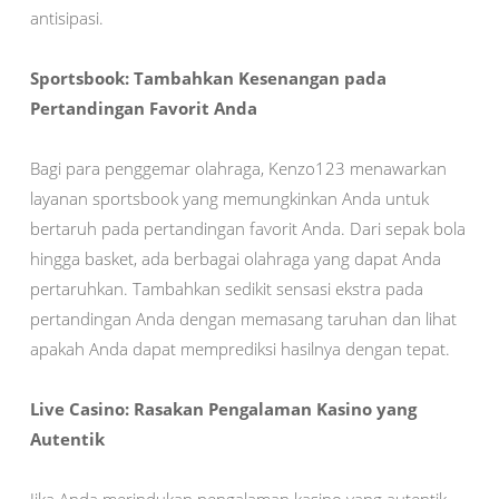
antisipasi.
Sportsbook: Tambahkan Kesenangan pada
Pertandingan Favorit Anda
Bagi para penggemar olahraga, Kenzo123 menawarkan
layanan sportsbook yang memungkinkan Anda untuk
bertaruh pada pertandingan favorit Anda. Dari sepak bola
hingga basket, ada berbagai olahraga yang dapat Anda
pertaruhkan. Tambahkan sedikit sensasi ekstra pada
pertandingan Anda dengan memasang taruhan dan lihat
apakah Anda dapat memprediksi hasilnya dengan tepat.
Live Casino: Rasakan Pengalaman Kasino yang
Autentik