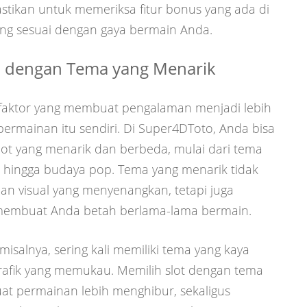
tikan untuk memeriksa fitur bonus yang ada di
ang sesuai dengan gaya bermain Anda.
n dengan Tema yang Menarik
u faktor yang membuat pengalaman menjadi lebih
rmainan itu sendiri. Di Super4DToto, Anda bisa
t yang menarik dan berbeda, mulai dari tema
i, hingga budaya pop. Tema yang menarik tidak
 visual yang menyenangkan, tetapi juga
membuat Anda betah berlama-lama bermain.
isalnya, sering kali memiliki tema yang kaya
grafik yang memukau. Memilih slot dengan tema
t permainan lebih menghibur, sekaligus