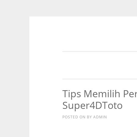
Skip
to
content
Tips Memilih Pe
Super4DToto
POSTED ON
BY
ADMIN