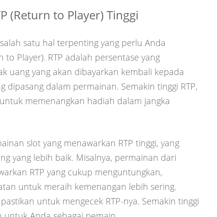
P (Return to Player) Tinggi
salah satu hal terpenting yang perlu Anda
n to Player). RTP adalah persentase yang
k uang yang akan dibayarkan kembali kepada
ng dipasang dalam permainan. Semakin tinggi RTP,
 untuk memenangkan hadiah dalam jangka
ainan slot yang menawarkan RTP tinggi, yang
 yang lebih baik. Misalnya, permainan dari
awarkan RTP yang cukup menguntungkan,
an untuk meraih kemenangan lebih sering.
pastikan untuk mengecek RTP-nya. Semakin tinggi
 untuk Anda sebagai pemain.