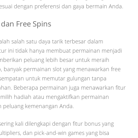
esuai dengan preferensi dan gaya bermain Anda.
 dan Free Spins
alah salah satu daya tarik terbesar dalam
fitur ini tidak hanya membuat permainan menjadi
emberikan peluang lebih besar untuk meraih
, banyak permainan slot yang menawarkan free
esempatan untuk memutar gulungan tanpa
han. Beberapa permainan juga menawarkan fitur
milih hadiah atau mengaktifkan permainan
n peluang kemenangan Anda.
ring kali dilengkapi dengan fitur bonus yang
ultipliers, dan pick-and-win games yang bisa