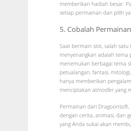
memberikan hadiah besar. Pas
setiap permainan dan pilih y
5. Cobalah Permaina
Saat bermain slot, salah sat
menyenangkan adalah tema pe
menemukan berbagai tema slo
petualangan, fantasi, mitolog
hanya memberikan pengalaman
menciptakan atmosfer yang 
Permainan dari Dragoonsoft, m
dengan cerita, animasi, dan 
yang Anda sukai akan membua