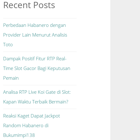
Recent Posts
Perbedaan Habanero dengan
Provider Lain Menurut Analisis
Toto
Dampak Positif Fitur RTP Real-
Time Slot Gacor Bagi Keputusan
Pemain
Analisa RTP Live Koi Gate di Slot:
Kapan Waktu Terbaik Bermain?
Reaksi Kaget Dapat Jackpot
Random Habanero di
Bukumimpi138