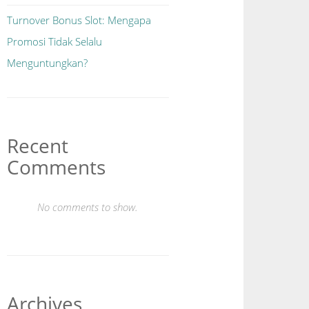
Turnover Bonus Slot: Mengapa
Promosi Tidak Selalu
Menguntungkan?
Recent
Comments
No comments to show.
Archives