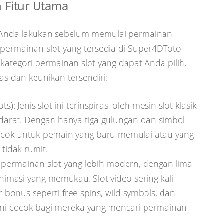
an Fitur Utama
 Anda lakukan sebelum memulai permainan
permainan slot yang tersedia di Super4DToto.
tegori permainan slot yang dapat Anda pilih,
as dan keunikan tersendiri:
s): Jenis slot ini terinspirasi oleh mesin slot klasik
darat. Dengan hanya tiga gulungan dan simbol
cocok untuk pemain yang baru memulai atau yang
tidak rumit.
is permainan slot yang lebih modern, dengan lima
nimasi yang memukau. Slot video sering kali
bonus seperti free spins, wild symbols, dan
t ini cocok bagi mereka yang mencari permainan