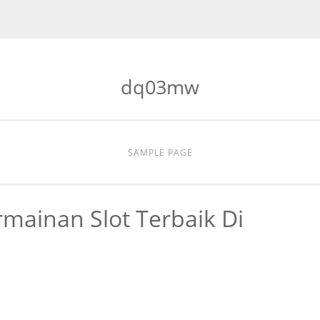
dq03mw
SAMPLE PAGE
rmainan Slot Terbaik Di