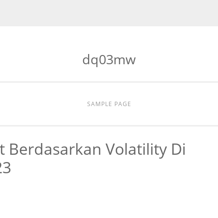
dq03mw
SAMPLE PAGE
t Berdasarkan Volatility Di
23