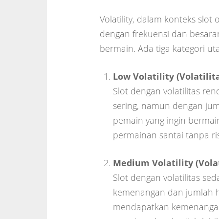
Volatility, dalam konteks slo
dengan frekuensi dan besar
bermain. Ada tiga kategori utam
Low Volatility (Volatili
Slot dengan volatilitas 
sering, namun dengan juml
pemain yang ingin bermain
permainan santai tanpa ris
Medium Volatility (Vola
Slot dengan volatilitas s
kemenangan dan jumlah had
mendapatkan kemenangan 