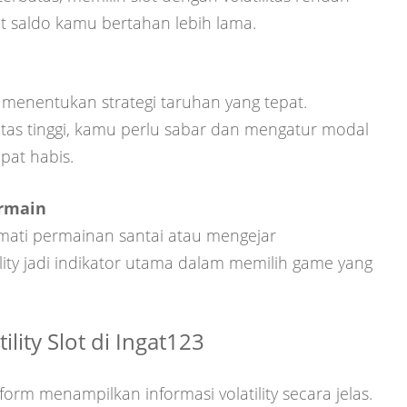
 saldo kamu bertahan lebih lama.
menentukan strategi taruhan yang tepat.
ilitas tinggi, kamu perlu sabar dan mengatur modal
pat habis.
rmain
ati permainan santai atau mengejar
ity jadi indikator utama dalam memilih game yang
lity Slot di Ingat123
orm menampilkan informasi volatility secara jelas.