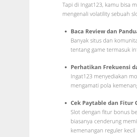
Tapi di Ingat123, kamu bisa 
mengenali volatility sebuah slo
Baca Review dan Pand
Banyak situs dan komunita
tentang game termasuk info 
Perhatikan Frekuensi 
Ingat123 menyediakan mo
mengamati pola kemenangan
Cek Paytable dan Fitur
Slot dengan fitur bonus bes
biasanya cenderung memiliki
kemenangan reguler kecil t