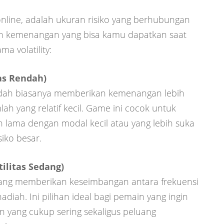
t online, adalah ukuran risiko yang berhubungan
an kemenangan yang bisa kamu dapatkan saat
a volatility:
tas Rendah)
rendah biasanya memberikan kemenangan lebih
ah yang relatif kecil. Game ini cocok untuk
 lama dengan modal kecil atau yang lebih suka
iko besar.
tilitas Sedang)
edang memberikan keseimbangan antara frekuensi
iah. Ini pilihan ideal bagi pemain yang ingin
yang cukup sering sekaligus peluang