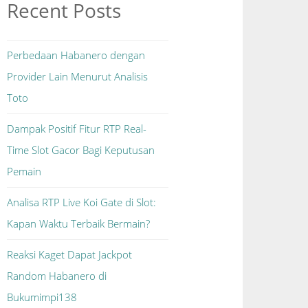
Recent Posts
Perbedaan Habanero dengan
Provider Lain Menurut Analisis
Toto
Dampak Positif Fitur RTP Real-
Time Slot Gacor Bagi Keputusan
Pemain
Analisa RTP Live Koi Gate di Slot:
Kapan Waktu Terbaik Bermain?
Reaksi Kaget Dapat Jackpot
Random Habanero di
Bukumimpi138