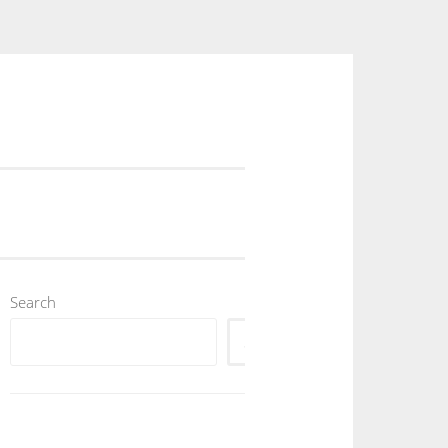
Search
SEARCH