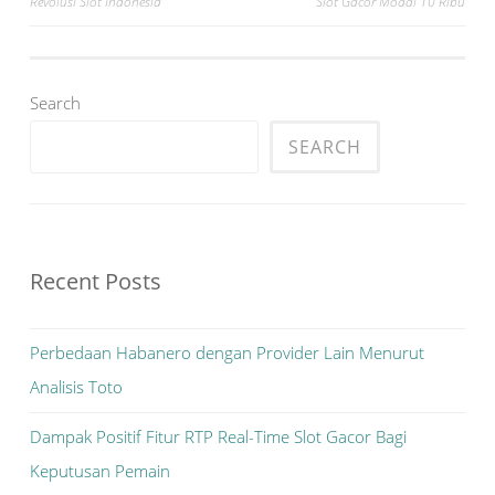
Revolusi Slot Indonesia
Slot Gacor Modal 10 Ribu
navigation
Search
SEARCH
Recent Posts
Perbedaan Habanero dengan Provider Lain Menurut
Analisis Toto
Dampak Positif Fitur RTP Real-Time Slot Gacor Bagi
Keputusan Pemain