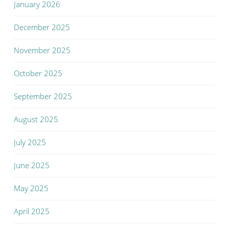
January 2026
December 2025
November 2025
October 2025
September 2025
August 2025
July 2025
June 2025
May 2025
April 2025