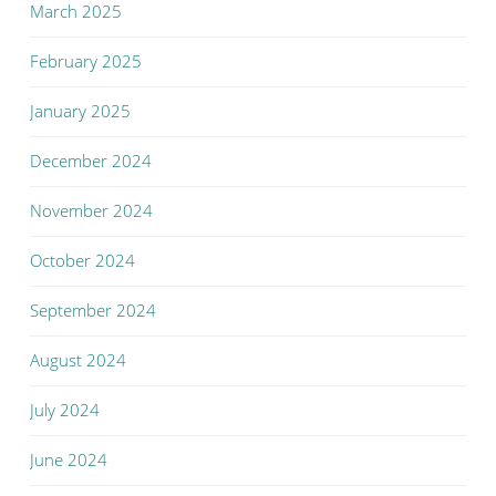
March 2025
February 2025
January 2025
December 2024
November 2024
October 2024
September 2024
August 2024
July 2024
June 2024