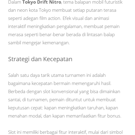
Dalam
Tokyo Drift Nitro
, tema balapan mobil futuristik
dan neon kota Tokyo membuat setiap putaran terasa
seperti adegan film action. Efek visual dan animasi
interaktif meningkatkan pengalaman, membuat pemain
merasa seperti benar-benar berada di lintasan balap
sambil mengejar kemenangan.
Strategi dan Kecepatan
Salah satu daya tarik utama turnamen ini adalah
bagaimana kecepatan bermain memengaruhi hasil.
Berbeda dengan slot konvensional yang bisa dimainkan
santai, di turnamen, pemain dituntut untuk membuat
keputusan cepat: kapan meningkatkan taruhan, kapan
menahan modal, dan kapan memanfaatkan fitur bonus.
Slot ini memiliki berbagai fitur interaktif, mulai dari simbol