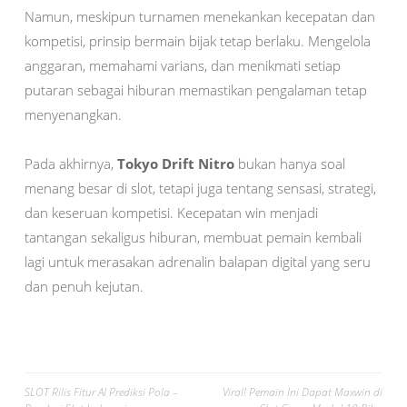
Namun, meskipun turnamen menekankan kecepatan dan
kompetisi, prinsip bermain bijak tetap berlaku. Mengelola
anggaran, memahami varians, dan menikmati setiap
putaran sebagai hiburan memastikan pengalaman tetap
menyenangkan.
Pada akhirnya,
Tokyo Drift Nitro
bukan hanya soal
menang besar di slot, tetapi juga tentang sensasi, strategi,
dan keseruan kompetisi. Kecepatan win menjadi
tantangan sekaligus hiburan, membuat pemain kembali
lagi untuk merasakan adrenalin balapan digital yang seru
dan penuh kejutan.
Post
SLOT Rilis Fitur AI Prediksi Pola –
Viral! Pemain Ini Dapat Maxwin di