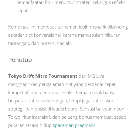
pemanfaatan fitur menuntut strategi sekaligus refleks
cepat.
Kombinasi ini membuat turnamen lebih menarik dibanding
sekadar slot konvensional, karena menyatukan hiburan,
tantangan, dan potensi hadiah.
Penutup
Tokyo Drift Nitro Tournament
dari MG Live
menghadirkan pengalaman slot yang berbeda: cepat,
kompetitif, dan penuh adrenalin. Pemain tidak hanya
berputar untuk kemenangan, tetapi juga untuk skor,
strategi, dan posisi di leaderboard. Sensasi balapan neon
Tokyo, fitur interaktif, dan peluang bonus membuat setiap
putaran terasa hidup
spaceman pragmatic
.