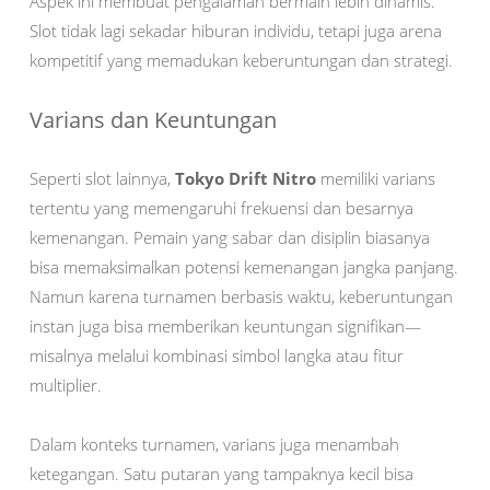
Aspek ini membuat pengalaman bermain lebih dinamis.
Slot tidak lagi sekadar hiburan individu, tetapi juga arena
kompetitif yang memadukan keberuntungan dan strategi.
Varians dan Keuntungan
Seperti slot lainnya,
Tokyo Drift Nitro
memiliki varians
tertentu yang memengaruhi frekuensi dan besarnya
kemenangan. Pemain yang sabar dan disiplin biasanya
bisa memaksimalkan potensi kemenangan jangka panjang.
Namun karena turnamen berbasis waktu, keberuntungan
instan juga bisa memberikan keuntungan signifikan—
misalnya melalui kombinasi simbol langka atau fitur
multiplier.
Dalam konteks turnamen, varians juga menambah
ketegangan. Satu putaran yang tampaknya kecil bisa