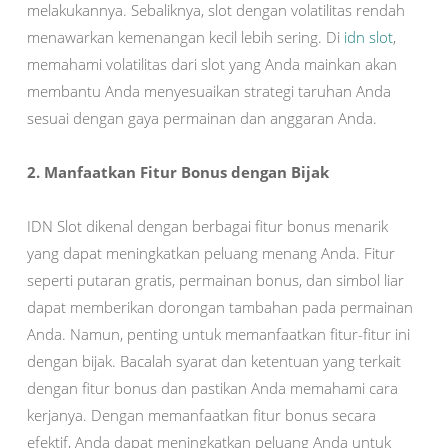
melakukannya. Sebaliknya, slot dengan volatilitas rendah
menawarkan kemenangan kecil lebih sering. Di
idn slot
,
memahami volatilitas dari slot yang Anda mainkan akan
membantu Anda menyesuaikan strategi taruhan Anda
sesuai dengan gaya permainan dan anggaran Anda.
2. Manfaatkan Fitur Bonus dengan Bijak
IDN Slot dikenal dengan berbagai fitur bonus menarik
yang dapat meningkatkan peluang menang Anda. Fitur
seperti putaran gratis, permainan bonus, dan simbol liar
dapat memberikan dorongan tambahan pada permainan
Anda. Namun, penting untuk memanfaatkan fitur-fitur ini
dengan bijak. Bacalah syarat dan ketentuan yang terkait
dengan fitur bonus dan pastikan Anda memahami cara
kerjanya. Dengan memanfaatkan fitur bonus secara
efektif, Anda dapat meningkatkan peluang Anda untuk